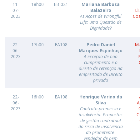
11-
18h00
EBI021
Mariana Barbosa
07-
Balazeiro
El
2023
As Ações de Wrongful
Cos
Life: uma Questão de
Dignidade?
22-
17h00
EA108
Pedro Daniel
Ma
06-
Marques Espinhaço
2023
A exceção de não
cumprimento e o
direito de retenção na
empreitada de Direito
privado
22-
16h00
EA108
Henrique Varino da
06-
Silva
A
2023
Contrato-promessa e
insolvência: Propostas
C
de gestão contratual
do risco de insolvência
do promitente-
vendedor de bem