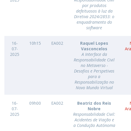
por produtos
defeituosos à luz da
Diretiva 2024/2853: o
enquadramento do
software
16-
10h15
EA002
Raquel Lopes
07-
Vasconcelos
Ar
2025
A Interface da
Responsabilidade Civil
no Metaverso -
Desafios e Perspetivas
para a
Responsabilização no
Novo Mundo Virtual
16-
09h00
EA002
Beatriz dos Reis
07-
Nobre
Ar
2025
Responsabilidade Civil:
Acidentes de Viação e
a Condução Autónoma