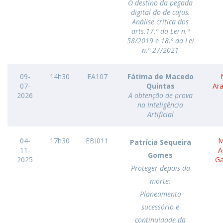
O destino da pegada
digital do de cujus.
Análise crítica dos
arts.17.º da Lei n.º
58/2019 e 18.º da Lei
n.º 27/2021
09-
14h30
EA107
Fátima de Macedo
07-
Quintas
Ar
2026
A obtenção de prova
na Inteligência
Artificial
04-
17h30
EBI011
M
Patrícia Sequeira
11-
A
Gomes
2025
G
Proteger depois da
morte:
Planeamento
sucessório e
continuidade da