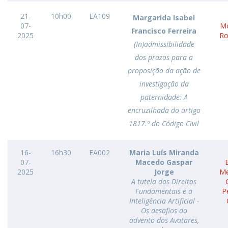
21-
10h00
EA109
Margarida Isabel
07-
Mo
Francisco Ferreira
2025
Ro
(In)admissibilidade
dos prazos para a
proposição da ação de
investigação da
paternidade: A
encruzilhada do artigo
1817.º do Código Civil
16-
16h30
EA002
Maria Luís Miranda
07-
Macedo Gaspar
2025
Jorge
Me
A tutela dos Direitos
Fundamentais e a
P
Inteligência Artificial -
Os desafios do
advento dos Avatares,