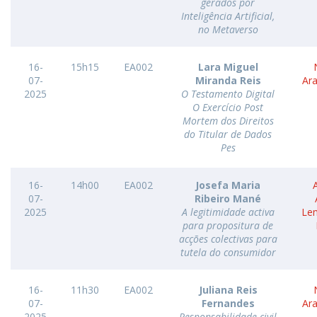
gerados por
Inteligência Artificial,
no Metaverso
16-
15h15
EA002
Lara Miguel
07-
Miranda Reis
Ar
2025
O Testamento Digital
O Exercício Post
Mortem dos Direitos
do Titular de Dados
Pes
16-
14h00
EA002
Josefa Maria
07-
Ribeiro Mané
2025
A legitimidade activa
Le
para propositura de
acções colectivas para
tutela do consumidor
16-
11h30
EA002
Juliana Reis
07-
Fernandes
Ar
2025
Responsabilidade civil