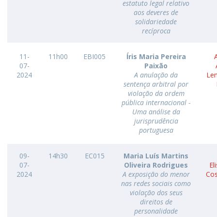
estatuto legal relativo
aos deveres de
solidariedade
recíproca
11-
11h00
EBI005
Íris Maria Pereira
07-
Paixão
2024
A anulação da
Le
sentença arbitral por
violação da ordem
pública internacional -
Uma análise da
jurisprudência
portuguesa
09-
14h30
EC015
Maria Luís Martins
07-
Oliveira Rodrigues
El
2024
A exposição do menor
Cos
nas redes sociais como
violação dos seus
direitos de
personalidade