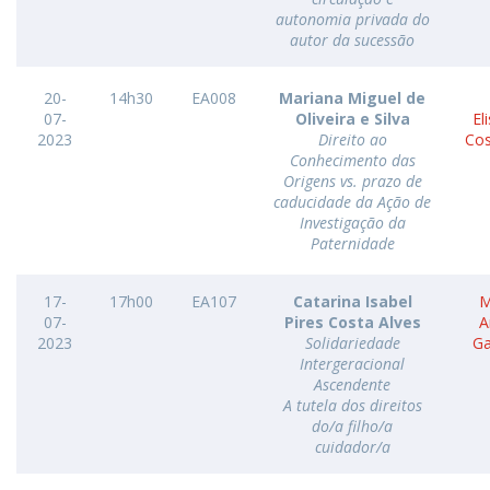
autonomia privada do
autor da sucessão
20-
14h30
EA008
Mariana Miguel de
07-
Oliveira e Silva
El
2023
Direito ao
Cos
Conhecimento das
Origens vs. prazo de
caducidade da Ação de
Investigação da
Paternidade
17-
17h00
EA107
Catarina Isabel
M
07-
Pires Costa Alves
A
2023
Solidariedade
G
Intergeracional
Ascendente
A tutela dos direitos
do/a filho/a
cuidador/a