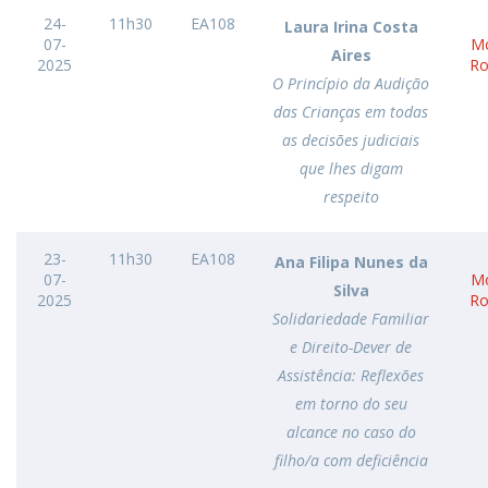
24-
11h30
EA108
Laura Irina Costa
07-
Mo
Aires
2025
Ro
O Princípio da Audição
das Crianças em todas
as decisões judiciais
que lhes digam
respeito
23-
11h30
EA108
Ana Filipa Nunes da
07-
Mo
Silva
2025
Ro
Solidariedade Familiar
e Direito-Dever de
Assistência: Reflexões
em torno do seu
alcance no caso do
filho/a com deficiência