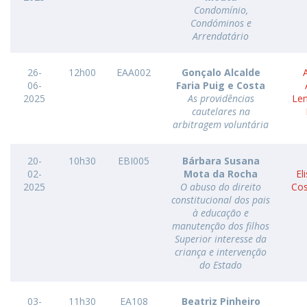
Condomínio,
Condóminos e
Arrendatário
26-
12h00
EAA002
Gonçalo Alcalde
06-
Faria Puig e Costa
2025
As providências
Le
cautelares na
arbitragem voluntária
20-
10h30
EBI005
Bárbara Susana
02-
Mota da Rocha
El
2025
O abuso do direito
Cos
constitucional dos pais
à educação e
manutenção dos filhos
Superior interesse da
criança e intervenção
do Estado
03-
11h30
EA108
Beatriz Pinheiro