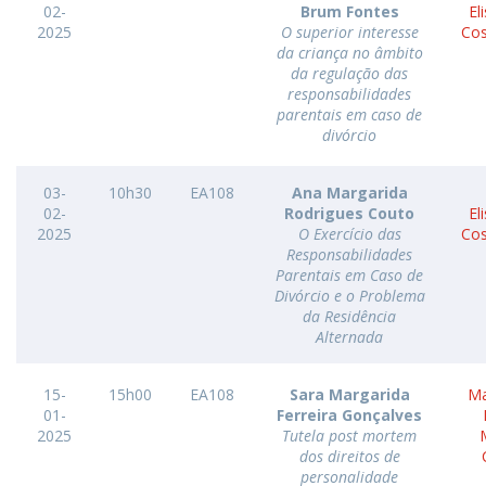
02-
Brum Fontes
El
2025
O superior interesse
Cos
da criança no âmbito
da regulação das
responsabilidades
parentais em caso de
divórcio
03-
10h30
EA108
Ana Margarida
02-
Rodrigues Couto
El
2025
O Exercício das
Cos
Responsabilidades
Parentais em Caso de
Divórcio e o Problema
da Residência
Alternada
15-
15h00
EA108
Sara Margarida
Ma
01-
Ferreira Gonçalves
2025
Tutela post mortem
dos direitos de
personalidade