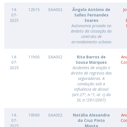
14-
12h15
EAA002
Ângelo António de
Jo
07-
Salles Fernandes
2025
Soares
Autonomia privada no
âmbito da cessação do
contrato de
arrendamento urbano
14-
11h00
EAA002
Rita Barros de
Ana
07-
Sousa Marques
Co
2025
Acidentes de viação e
direito de regresso das
seguradoras. A
condução sob a
influência de álcool
(art.27º, n.º1, al. c) do
DL n.º291/2007)
14-
10h00
EAA002
Natália Alexandra
Ana
07-
da Cruz Pinto
Co
2025
Mouta