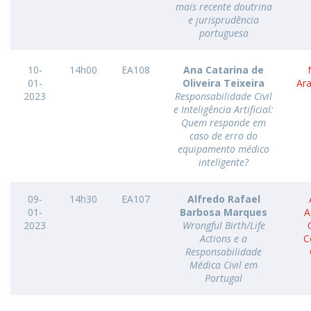
mais recente doutrina
e jurisprudência
portuguesa
10-
14h00
EA108
Ana Catarina de
01-
Oliveira Teixeira
Ar
2023
Responsabilidade Civil
e Inteligência Artificial:
Quem responde em
caso de erro do
equipamento médico
inteligente?
09-
14h30
EA107
Alfredo Rafael
01-
Barbosa Marques
A
2023
Wrongful Birth/Life
Actions e a
C
Responsabilidade
Médica Civil em
Portugal