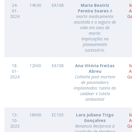
24-
14h30
EA108
Maria Beatriz
M
01-
Pereira Soares
A
A
2024
morte medicamente
G
assistida e o seguro de
vida em caso de
morte:
Implicações no
planeamento
sucessório.
18-
12h00
EA108
Ana Vitória Freitas
M
01-
Abreu
A
2024
Colheita post mortem
G
de pacemakers
implantados: tutela do
cadáver e tutela
ambiental
13-
16h00
EC105
Lara Juliana Trigo
M
10-
Gonçalves
A
2023
Renúncia Recíproca à
G
Condição de Herdeiro