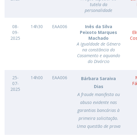
tutela da
personalidade
08-
14h30
EAA006
Inês da Silva
09-
Peixoto Marques
El
2025
Machado
Cos
A Igualdade de Género
na constância do
Casamento e aquando
do Divórcio
25-
14h00
EAA006
Bárbara Saraiva
07-
Fá
Dias
2025
A fraude manifesta ou
abuso evidente nas
garantias bancárias à
primeira solicitação.
Uma questão de prova