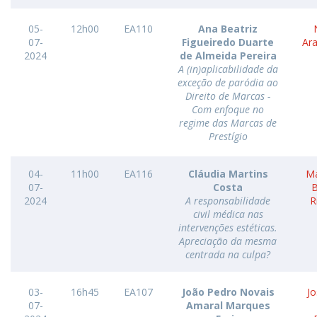
05-
12h00
EA110
Ana Beatriz
07-
Figueiredo Duarte
Ar
2024
de Almeida Pereira
A (in)aplicabilidade da
exceção de paródia ao
Direito de Marcas -
Com enfoque no
regime das Marcas de
Prestígio
04-
11h00
EA116
Cláudia Martins
Ma
07-
Costa
B
2024
A responsabilidade
R
civil médica nas
intervenções estéticas.
Apreciação da mesma
centrada na culpa?
03-
16h45
EA107
João Pedro Novais
Jo
07-
Amaral Marques