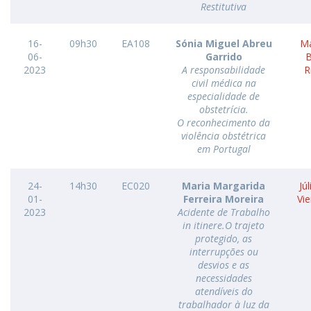
Restitutiva
16-
09h30
EA108
Sónia Miguel Abreu
Ma
06-
Garrido
B
2023
A responsabilidade
R
civil médica na
especialidade de
obstetrícia.
O reconhecimento da
violência obstétrica
em Portugal
24-
14h30
EC020
Maria Margarida
Jú
01-
Ferreira Moreira
Vi
2023
Acidente de Trabalho
in itinere.O trajeto
protegido, as
interrupções ou
desvios e as
necessidades
atendíveis do
trabalhador à luz da