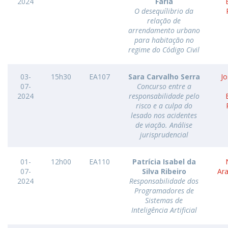
2024
Faria
O desequílibrio da
relação de
arrendamento urbano
para habitação no
regime do Código Civil
03-
15h30
EA107
Sara Carvalho Serra
Jo
07-
Concurso entre a
2024
responsabilidade pelo
risco e a culpa do
lesado nos acidentes
de viação. Análise
jurisprudencial
01-
12h00
EA110
Patrícia Isabel da
07-
Silva Ribeiro
Ar
2024
Responsabilidade dos
Programadores de
Sistemas de
Inteligência Artificial