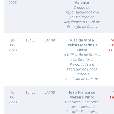
2023
Valente
O dano na
responsabilidade civil
por violação do
Regulamento Geral de
Proteção de Dados
20-
10h30
EA108
Rita da Mota
Ma
06-
Freitas Martins e
Pi
2023
Costa
Co
A Utilização de Drones
e os Direitos à
Privacidade e à
Proteção de Dados
Pessoais
A Colisão de Direitos
16-
15h30
EA108
João Francisco
06-
Moreira Pinto
Fá
2023
A Locação Financeira:
o caso especial da
Locação Financeira