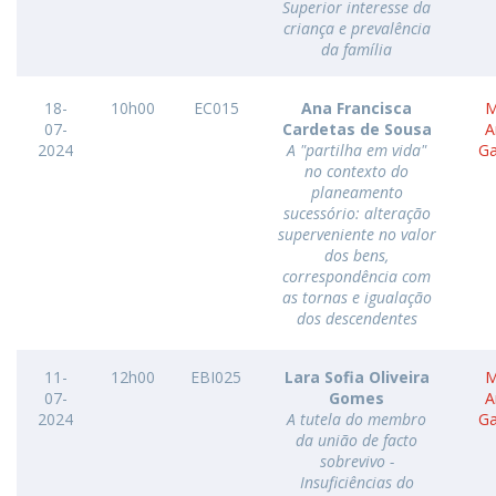
Superior interesse da
criança e prevalência
da família
18-
10h00
EC015
Ana Francisca
M
07-
Cardetas de Sousa
A
2024
A "partilha em vida"
G
no contexto do
planeamento
sucessório: alteração
superveniente no valor
dos bens,
correspondência com
as tornas e igualação
dos descendentes
11-
12h00
EBI025
Lara Sofia Oliveira
M
07-
Gomes
A
2024
A tutela do membro
G
da união de facto
sobrevivo -
Insuficiências do