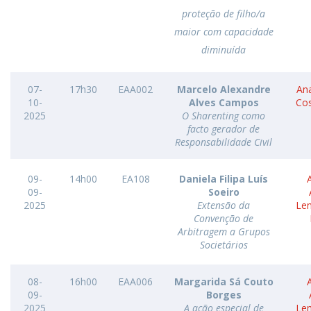
proteção de filho/a
maior com capacidade
diminuída
07-
17h30
EAA002
Marcelo Alexandre
Ana
10-
Alves Campos
Co
2025
O Sharenting como
facto gerador de
Responsabilidade Civil
09-
14h00
EA108
Daniela Filipa Luís
09-
Soeiro
2025
Extensão da
Le
Convenção de
Arbitragem a Grupos
Societários
08-
16h00
EAA006
Margarida Sá Couto
09-
Borges
2025
A ação especial de
Le