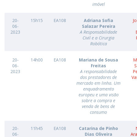
imóvel
20-
15h15
EA108
Adriana Sofia
Jo
06-
Salazar Pereira
2023
A Responsabilidade
Civil e a Cirurgia
Robótica
20-
14h00
EA108
Mariana de Sousa
M
06-
Freitas
S
2023
A responsabilidade
P
dos prestadores de
Va
mercado em linha. Um
enquadramento
europeu e uma visão
sobre a compra e
venda de bens de
consumo
20-
11h45
EA108
Catarina de Pinho
06-
Dias Oliveira
Ar