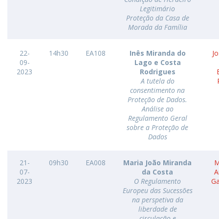
Legitimário
Proteção da Casa de
Morada da Família
22-
14h30
EA108
Inês Miranda do
Jo
09-
Lago e Costa
2023
Rodrigues
A tutela do
consentimento na
Proteção de Dados.
Análise ao
Regulamento Geral
sobre a Proteção de
Dados
21-
09h30
EA008
Maria João Miranda
M
07-
da Costa
A
2023
O Regulamento
G
Europeu das Sucessões
na perspetiva da
liberdade de
circulação e