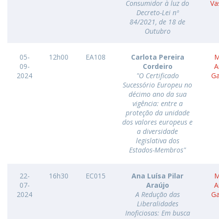
Consumidor à luz do
Va
Decreto-Lei nº
84/2021, de 18 de
Outubro
05-
12h00
EA108
Carlota Pereira
M
09-
Cordeiro
A
2024
"O Certificado
G
Sucessório Europeu no
décimo ano da sua
vigência: entre a
proteção da unidade
dos valores europeus e
a diversidade
legislativa dos
Estados-Membros"
22-
16h30
EC015
Ana Luísa Pilar
M
07-
Araújo
A
2024
A Redução das
G
Liberalidades
Inoficiosas: Em busca