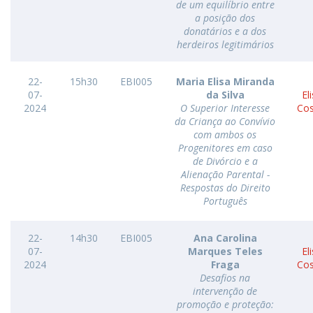
de um equilíbrio entre
a posição dos
donatários e a dos
herdeiros legitimários
22-
15h30
EBI005
Maria Elisa Miranda
07-
da Silva
El
2024
O Superior Interesse
Cos
da Criança ao Convívio
com ambos os
Progenitores em caso
de Divórcio e a
Alienação Parental -
Respostas do Direito
Português
22-
14h30
EBI005
Ana Carolina
07-
Marques Teles
El
2024
Fraga
Cos
Desafios na
intervenção de
promoção e proteção: