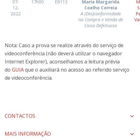
07-
17h00
ER113
Maria Margarida
M
12-
Coelho Correia
S
2022
A (Des)conformidade
P
na Compra e Venda de
Va
Coisa Defeituosa
Nota: Caso a prova se realize através do serviço de
videoconferência (não deverá utilizar o navegador
Internet Explorer), aconselhamos a leitura prévia
do
GUIA
que o auxiliará no acesso ao referido serviço
de videoconferência.
CONTACTOS
MAIS INFORMAÇÃO