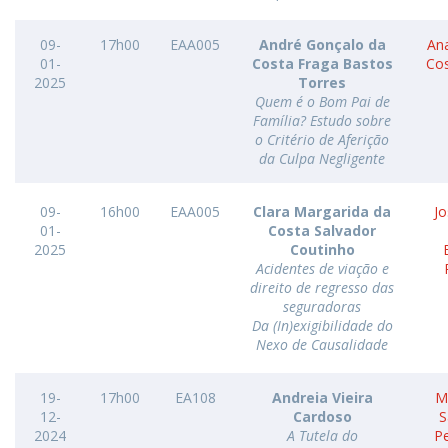
09-
17h00
EAA005
André Gonçalo da
Ana
01-
Costa Fraga Bastos
Co
2025
Torres
Quem é o Bom Pai de
Família? Estudo sobre
o Critério de Aferição
da Culpa Negligente
09-
16h00
EAA005
Clara Margarida da
Jo
01-
Costa Salvador
2025
Coutinho
Acidentes de viação e
direito de regresso das
seguradoras
Da (In)exigibilidade do
Nexo de Causalidade
19-
17h00
EA108
Andreia Vieira
M
12-
Cardoso
S
2024
A Tutela do
P