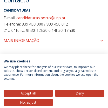
Contacto
CANDIDATURAS
E-mail:
candidaturas.porto@ucp.pt
Telefone: 939 450 000 / 939 450 012
2ª a 6ª feira: 9h30-12h30 e 14h30-17h30
MAIS INFORMAÇÃO
COORDENADORES
We use cookies
We may place these for analysis of our visitor data, to improve our
website, show personalised content and to give you a great website
experience. For more information about the cookies we use open the
Política de Privacidade
Termos & Condições
settings.
Direitos do Titular dos Dados
Accept all
Deny
No, adjust
© 2026 Universidade Católica Portuguesa