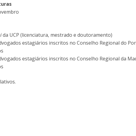
turas
novembro
ni
da UCP (licenciatura, mestrado e doutoramento)
vogados estagiários inscritos no Conselho Regional do Por
os
vogados estagiários inscritos no Conselho Regional da Ma
os
ativos.