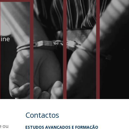
fertas de Emprego
line
Contactos
e ou
ESTUDOS AVANÇADOS E FORMAÇÃO