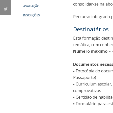
consolidar-se na ab
AVALIAÇÃO
INSCRIÇÕES
Percurso integrado pe
Destinatários
Esta formação destina
temática, com conhe
Número máximo
– 
Documentos necessá
▪ Fotocópia do docum
Passaporte)
▪ Curriculum escolar
comprovativos
▪ Certidão de habili
▪ Formulário para es