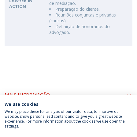
LAWYER IN
de mediação.
ACTION
Preparação do cliente.
Reuniões conjuntas e privadas
(caucus).
Definição de honorários do
advogado.
MAIS INFORMAÇÃO
We use cookies
We may place these for analysis of our visitor data, to improve our
website, show personalised content and to give you a great website
experience. For more information about the cookies we use open the
Política de Privacidade
Termos & Condições
settings.
Direitos do Titular dos Dados