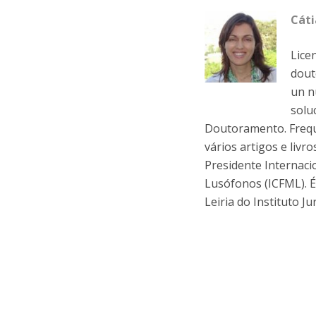
Cáti
Lice
dout
un n
solu
Doutoramento. Frequ
vários artigos e livr
Presidente Internaci
Lusófonos (ICFML). É
Leiria do Instituto J