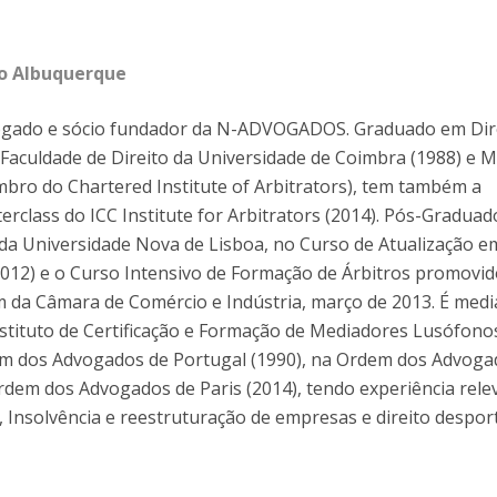
o Albuquerque
gado e sócio fundador da N-ADVOGADOS. Graduado em Dir
 Faculdade de Direito da Universidade de Coimbra (1988) e 
bro do Chartered Institute of Arbitrators), tem também a
erclass do ICC Institute for Arbitrators (2014). Pós-Graduad
 da Universidade Nova de Lisboa, no Curso de Atualização e
012) e o Curso Intensivo de Formação de Árbitros promovid
 da Câmara de Comércio e Indústria, março de 2013. É med
Instituto de Certificação e Formação de Mediadores Lusófonos
dem dos Advogados de Portugal (1990), na Ordem dos Advoga
rdem dos Advogados de Paris (2014), tendo experiência rele
, Insolvência e reestruturação de empresas e direito desport