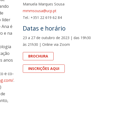
Manuela Marques Sousa
rando
fertas de Emprego
mmmsousa@ucp.pt
de
Tel.: +351 22 619 62 84
 líder
e Ana é
Datas e horário
vo e na
23 a 27 de outubro de 2023 | das 19h30
às 21h30 | Online via Zoom
ologia
zação
BROCHURA
os anos
INSCRIÇÕES AQUI
co e co-
ng.com/
.
)
 de
anto,