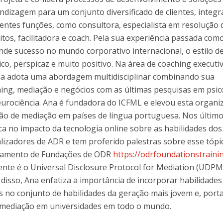
ndizagem para um conjunto diversificado de clientes, integ
O
rentes funções, como consultora, especialista em resolução 
litos, facilitadora e coach. Pela sua experiência passada como
de sucesso no mundo corporativo internacional, o estilo d
ico, perspicaz e muito positivo. Na área de coaching executi
na adota uma abordagem multidisciplinar combinando sua
ing, mediação e negócios com as últimas pesquisas em psic
neurociência. Ana é fundadora do ICFML e elevou esta organi
ação de mediação em países de língua portuguesa. Nos últim
ca no impacto da tecnologia online sobre as habilidades dos
alizadores de ADR e tem proferido palestras sobre esse tópi
inamento de Fundações de ODR
https://odrfoundationstraini
ente é o Universal Disclosure Protocol for Mediation (UDPM
isso, Ana enfatiza a importância de incorporar habilidades
os no conjunto de habilidades da geração mais jovem e, port
 mediação em universidades em todo o mundo.