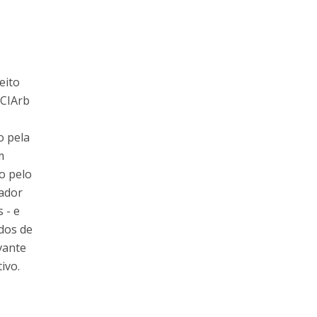
eito
MCIArb
o pela
m
o pelo
iador
 - e
dos de
vante
ivo.