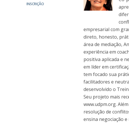
INSCRIÇÃO
apre
dife
conf
empresarial com gran
direto, honesto, prát
área de mediação, A
experiência em coach
positiva aplicada e 
em líder em certific
tem focado sua práti
facilitadores e neutr
desenvolvido o Tre
Seu projeto mais rec
www.udpm.org. Além d
resolução de conflit
ensina negociação e