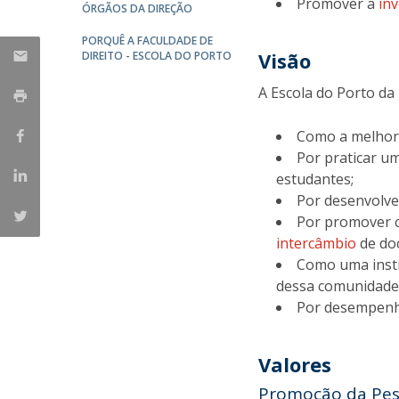
Promover a
in
ÓRGÃOS DA DIREÇÃO
PORQUÊ A FACULDADE DE
Visão
DIREITO - ESCOLA DO PORTO
A Escola do Porto da
Como a melhor 
Por praticar um
estudantes;
Por desenvolve
Por promover c
intercâmbio
de doc
Como uma insti
dessa comunidade
Por desempenha
Valores
Promoção da Pes