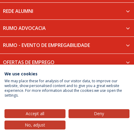
REDE ALUMNI
RUMO ADVOCACIA
RUMO - EVENTO DE EMPREGABILIDADE
OFERTAS DE EMPREGO
We use cookies
We may place these for analysis of our visitor data, to improve our
website, show personalised content and to give you a great website
experience. For more information about the cookies we use open the
Política de Privacidade
Termos & Condições
settings.
Direitos do Titular dos Dados
Accept all
Deny
No, adjust
© 2026 Universidade Católica Portuguesa