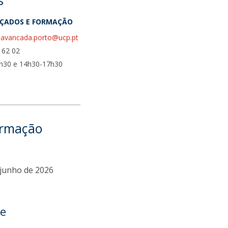
s
ÇADOS E FORMAÇÃO
avancada.porto@ucp.pt
 62 02
2h30 e 14h30-17h30
ormação
2 junho de 2026
e