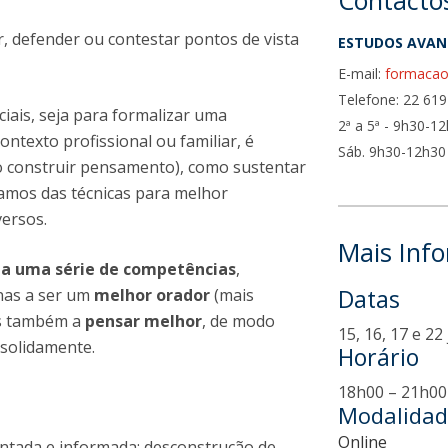
Contacto
defender ou contestar pontos de vista
ESTUDOS AVAN
E-mail:
formacao
Telefone: 22 619
iais, seja para formalizar uma
2ª a 5ª - 9h30-1
ntexto profissional ou familiar, é
Sáb. 9h30-12h30
 construir pensamento), como sustentar
amos das técnicas para melhor
versos.
Mais Inf
oda uma série de competências
,
Datas
enas a ser um
melhor orador
(mais
as também a
pensar melhor
, de modo
15, 16, 17 e 2
solidamente.
Horário
18h00 – 21h00
Modalidad
Online
ntada e informada; desconstrução de