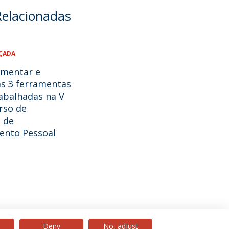
Relacionadas
ÇADA
umentar e
as 3 ferramentas
abalhadas na V
rso de
 de
ento Pessoal
Deny
No, adjust