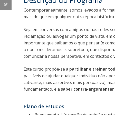
Descrição do Programa
Contemporaneamente, somos levados a formar, 
mais do que em qualquer outra época histórica.
Seja em conversas com amigos ou nas redes soc
reclamação ou advogar um ponto de vista, em co
importante que saibamos o que pensar (e como
o que consideramos e, sobretudo, que disponh
comunicar a nossa perspetiva, em contextos di
Este curso propõe-se a
partilhar e treinar t
passíveis de ajudar qualquer indivíduo não ap
cativante, mais assertivo, mais persuasivo), m
fundamentado, e a
saber contra-argumentar
Plano de Estudos
Pensamento | formação de opinião suste