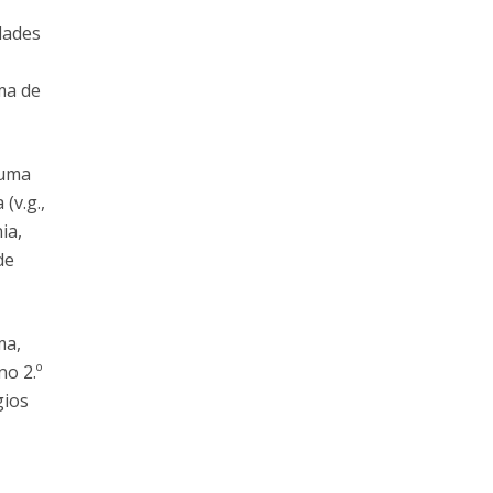
dades
ma de
 uma
(v.g.,
ia,
de
ma,
no 2.º
gios