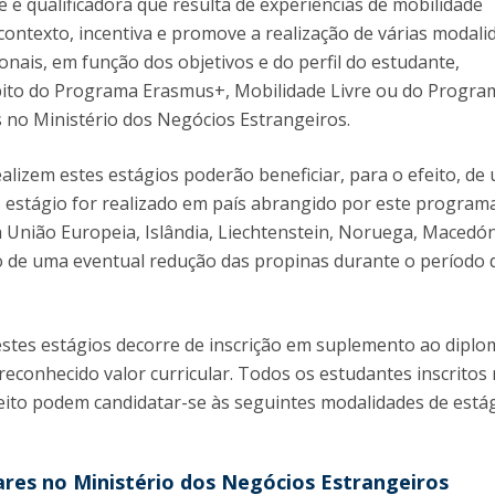
e qualificadora que resulta de experiências de mobilidade
 contexto, incentiva e promove a realização de várias modali
onais, em função dos objetivos e do perfil do estudante,
to do Programa Erasmus+, Mobilidade Livre ou do Progra
s no Ministério dos Negócios Estrangeiros.
alizem estes estágios poderão beneficiar, para o efeito, de
 estágio for realizado em país abrangido por este programa 
União Europeia, Islândia, Liechtenstein, Noruega, Macedón
o de uma eventual redução das propinas durante o período 
stes estágios decorre de inscrição em suplemento ao diplo
econhecido valor curricular. Todos os estudantes inscritos 
ireito podem candidatar-se às seguintes modalidades de está
ares no Ministério dos Negócios Estrangeiros