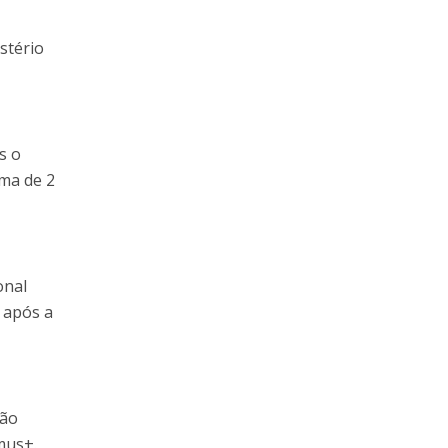
stério
s o
ima de 2
onal
 após a
ção
mus+.