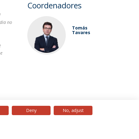
Coordenadores
a
 dia no
Tomás
Tavares
e
me
Deny
No, adjust
© 2026 Universidade Católica Portuguesa