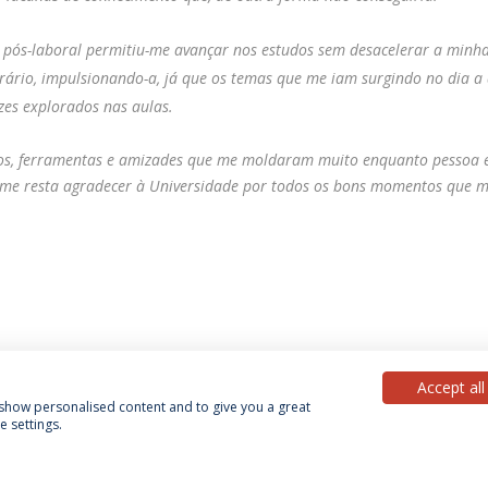
e pós-laboral permitiu-me avançar nos estudos sem desacelerar a minh
trário, impulsionando-a, já que os temas que me iam surgindo no dia a
zes explorados nas aulas.
os, ferramentas e amizades que me moldaram muito enquanto pessoa 
só me resta agradecer à Universidade por todos os bons momentos que 
Accept all
, show personalised content and to give you a great
 settings.
Política de Privacidade
Termos & Condições