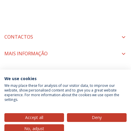
CONTACTOS
MAIS INFORMAÇÃO
COORDENADORES
We use cookies
We may place these for analysis of our visitor data, to improve our
website, show personalised content and to give you a great website
experience. For more information about the cookies we use open the
Política de Privacidade
Termos & Condições
settings.
Direitos do Titular dos Dados
Accept all
Deny
No, adjust