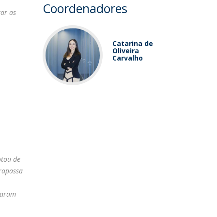
Coordenadores
tar as
Catarina de
Oliveira
Carvalho
otou de
trapassa
naram