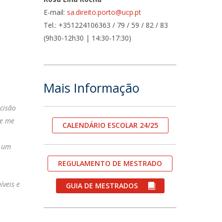
E-mail:
sa.direito.porto@ucp.pt
fertas de Emprego
Tel.: +351224106363 / 79 / 59 / 82 / 83
(9h30-12h30 | 14:30-17:30)
Mais Informação
cisão
je me
CALENDÁRIO ESCOLAR 24/25
e um
REGULAMENTO DE MESTRADO
íveis e
GUIA DE MESTRADOS