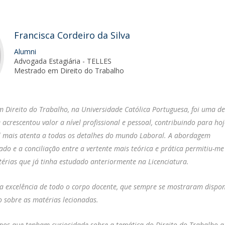
O
Francisca Cordeiro da Silva
Alumni
Advogada Estagiária - TELLES
Mestrado em Direito do Trabalho
 Direito do Trabalho, na Universidade Católica Portuguesa, foi uma de
acrescentou valor a nível profissional e pessoal, contribuindo para ho
l mais atenta a todas os detalhes do mundo Laboral. A abordagem
rado e a conciliação entre a vertente mais teórica e prática permitiu-m
rias que já tinha estudado anteriormente na Licenciatura.
 a excelência de todo o corpo docente, que sempre se mostraram dispon
 sobre as matérias lecionadas.
nos que tenham curiosidade sobre a temática do Direito do Trabalho a