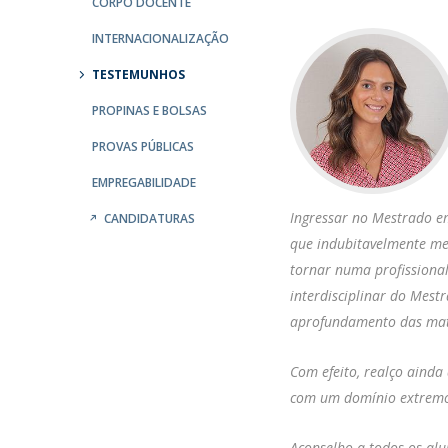
CORPO DOCENTE
INTERNACIONALIZAÇÃO
TESTEMUNHOS
PROPINAS E BOLSAS
PROVAS PÚBLICAS
EMPREGABILIDADE
Ingressar no Mestrado em
CANDIDATURAS
que indubitavelmente me 
tornar numa profissiona
interdisciplinar do Mest
aprofundamento das maté
Com efeito, realço ainda
com um domínio extremo
Aconselho a todos os alu