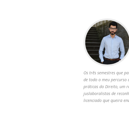
Os três semestres que pa
de todo o meu percurso 
práticas do Direito, um 
juslaboralistas de recon
licenciado que queira en