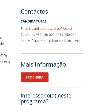
Contactos
CANDIDATURAS
E-mail:
candidaturas.porto@ucp.pt
Telefone: 939 450 000 / 939 450 012
to –
2ª a 6ª feira: 9h30-12h30 e 14h30-17h30
 de
ODR).
amento
Mais Informação
BROCHURA
Interessado(a) neste
programa?