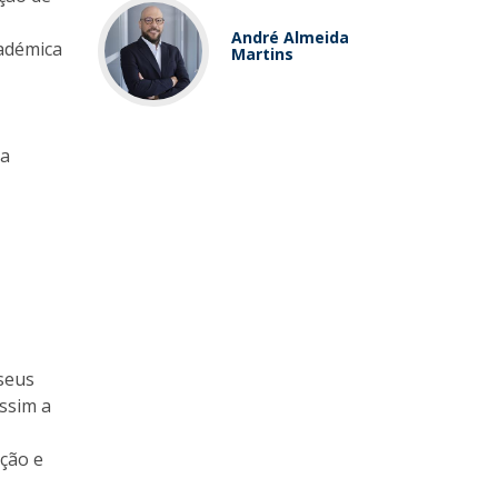
André Almeida
cadémica
Martins
da
 seus
ssim a
ação e