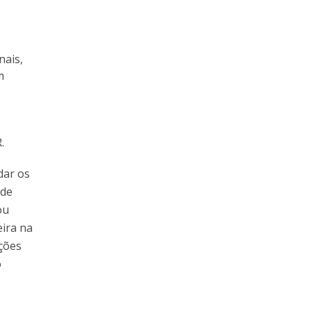
nais,
m
.
dar os
 de
ou
eira na
ições
o