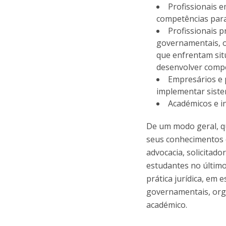
Profissionais 
competências para 
Profissionais 
governamentais, o
que enfrentam sit
desenvolver comp
Empresários e 
implementar siste
Académicos e i
De um modo geral, q
seus conhecimentos e
advocacia, solicitado
estudantes no último
prática jurídica, em 
governamentais, org
académico.