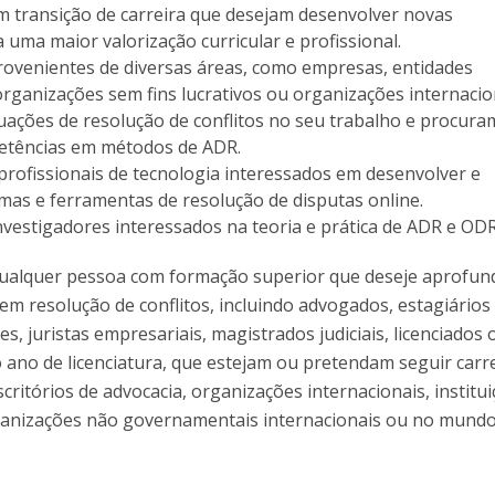
em transição de carreira que desejam desenvolver novas
uma maior valorização curricular e profissional.
provenientes de diversas áreas, como empresas, entidades
rganizações sem fins lucrativos ou organizações internacio
uações de resolução de conflitos no seu trabalho e procura
etências em métodos de ADR.
profissionais de tecnologia interessados em desenvolver e
mas e ferramentas de resolução de disputas online.
nvestigadores interessados na teoria e prática de ADR e ODR
ualquer pessoa com formação superior que deseje aprofun
m resolução de conflitos, incluindo advogados, estagiários
res, juristas empresariais, magistrados judiciais, licenciados 
 ano de licenciatura, que estejam ou pretendam seguir carr
escritórios de advocacia, organizações internacionais, institu
anizações não governamentais internacionais ou no mund