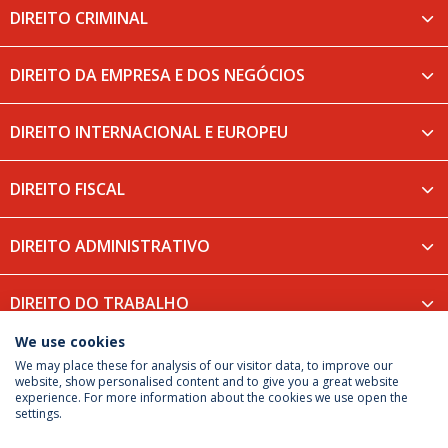
DIREITO CRIMINAL
DIREITO DA EMPRESA E DOS NEGÓCIOS
DIREITO INTERNACIONAL E EUROPEU
DIREITO FISCAL
DIREITO ADMINISTRATIVO
DIREITO DO TRABALHO
We use cookies
We may place these for analysis of our visitor data, to improve our
website, show personalised content and to give you a great website
experience. For more information about the cookies we use open the
Política de Privacidade
Termos & Condições
settings.
Direitos do Titular dos Dados