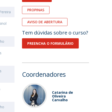
PROPINAS
Pereira
AVISO DE ABERTURA
inol
Tem dúvidas sobre o curso?
lho
PREENCHA O FORMULÁRIO
s
s
Coordenadores
s
Catarina de
Oliveira
Carvalho
lho