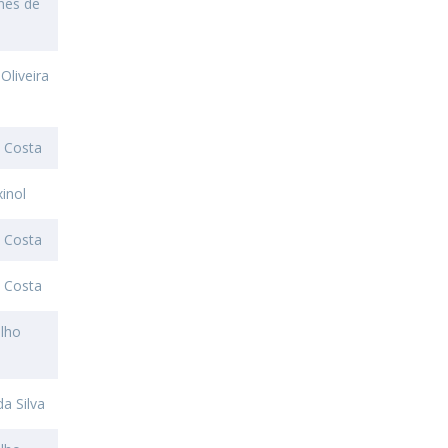
nes de
Oliveira
a Costa
inol
a Costa
a Costa
alho
da Silva