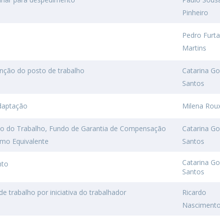
Pinheiro
o
Pedro Furt
Martins
nção do posto de trabalho
Catarina G
Santos
daptação
Milena Roux
 do Trabalho, Fundo de Garantia de Compensação
Catarina G
mo Equivalente
Santos
Catarina G
nto
Santos
e trabalho por iniciativa do trabalhador
Ricardo
Nasciment