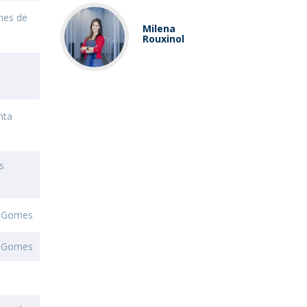
nes de
Milena
Rouxinol
nta
s
e Gomes
e Gomes
s