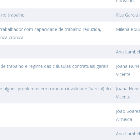
Carvalho
 no trabalho
Rita Garcia 
trabalhador com capacidade de trabalho reduzida,
Milena Roux
ença crónica
Ana Lambe
e trabalho e regime das cláusulas contratuais gerais
Joana Nune
Vicente
e alguns problemas em torno da invalidade (parcial) do
Joana Nune
Vicente
João Soare
Almeida
l
Ana Lambe