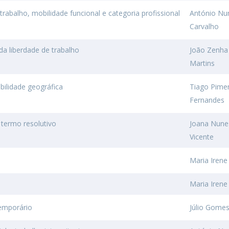
trabalho, mobilidade funcional e categoria profissional
António Nu
Carvalho
da liberdade de trabalho
João Zenha
Martins
bilidade geográfica
Tiago Pime
Fernandes
 termo resolutivo
Joana Nune
Vicente
Maria Iren
Maria Iren
temporário
Júlio Gome