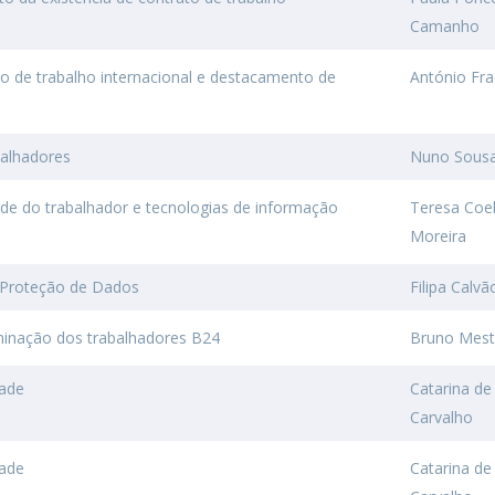
Camanho
O
ato de trabalho internacional e destacamento de
António Fr
balhadores
Nuno Sousa 
ade do trabalhador e tecnologias de informação
Teresa Coe
Moreira
 Proteção de Dados
Filipa Calvã
iminação dos trabalhadores B24
Bruno Mest
dade
Catarina de 
Carvalho
dade
Catarina de 