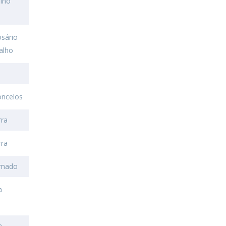
alho
osário
alho
s
oncelos
rra
rra
Amado
a
a