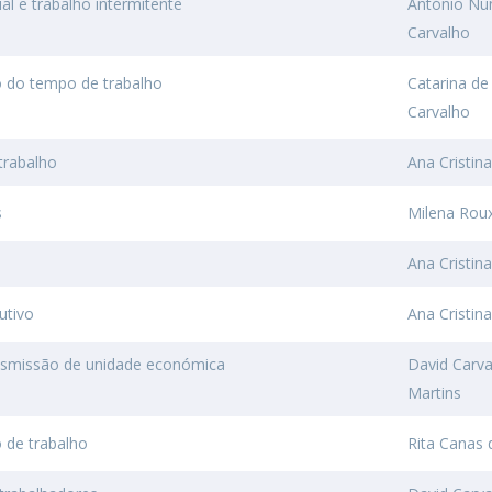
al e trabalho intermitente
António Nu
Carvalho
 do tempo de trabalho
Catarina de 
Carvalho
trabalho
Ana Cristin
s
Milena Roux
Ana Cristin
butivo
Ana Cristin
ransmissão de unidade económica
David Carv
Martins
 de trabalho
Rita Canas 