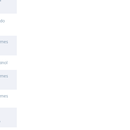
ado
omes
inol
omes
omes
o