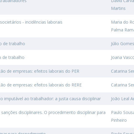
 trabalhadores
David Carv
Martins
ocietários - incidências laborais
Maria do R
Palma Ram
o de trabalho
Júlio Gome
o de trabalho
Joana Vasc
ção de empresas: efeitos laborais do PER
Catarina Se
ção de empresas: efeitos laborais do RERE
Catarina Se
 imputável ao trabalhador: a justa causa disciplinar
João Leal 
sanções disciplinares. O procedimento disciplinar para
Paulo Sous
Pinheiro
linar para despedimento
Paulo Sous