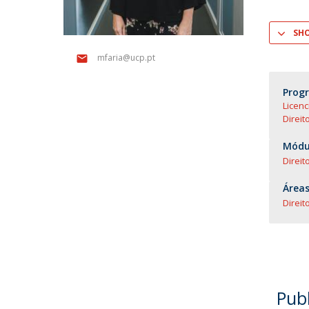
SH
mfaria@ucp.pt
Prog
Licenc
Direit
Módul
Direit
Áreas
Direit
Pub