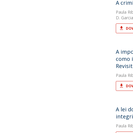
A crim
Paula Rib
D. Garci
DOW
A impo
como i
Revisi
Paula Rib
DOW
A lei 
integri
Paula Rib