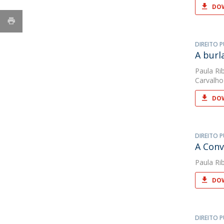
DOW
DIREITO P
A burl
Paula Rib
Carvalho
DOW
DIREITO P
A Conv
Paula Rib
DOW
DIREITO P