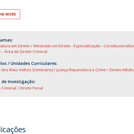
O
OW MORE
ramas:
iatura em Direito
Mestrado em Direito - Especialização - Constitucional
o – Área de Direito Criminal
os / Unidades Curriculares:
o dos Mais Velhos (Seminário)
Justiça Reparadora e Crime
Direito Médic
 de Investigação:
o Criminal
Direito Penal
licações