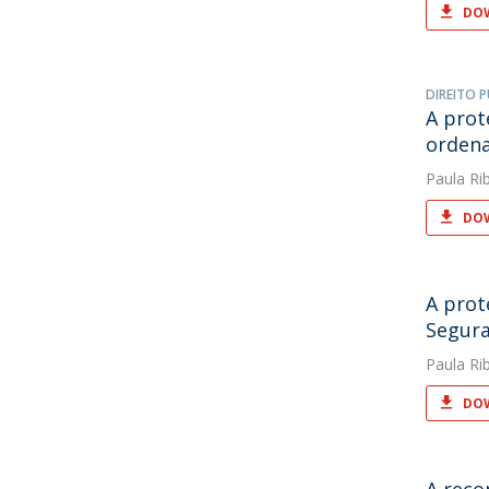
DOW
DIREITO P
A prot
ordena
Paula Rib
DOW
A prot
Segura
Paula Rib
DOW