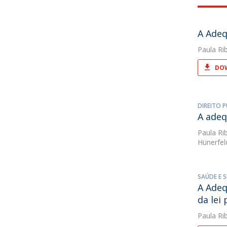
A Adeq
Paula Rib
DOW
DIREITO P
A adeq
Paula Rib
Hünerfel
SAÚDE E 
A Adeq
da lei 
Paula Rib