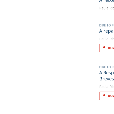
A reco
Paula Rib
DIREITO P
A repa
Paula Rib
DOW
DIREITO P
A Resp
Breves
Paula Rib
DOW