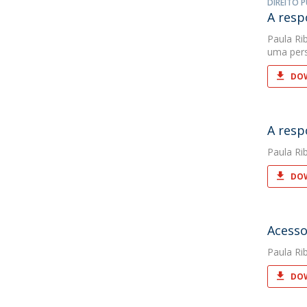
DIREITO P
A resp
Paula Rib
uma pers
DOW
A resp
Paula Rib
DOW
Acesso
Paula Rib
DOW