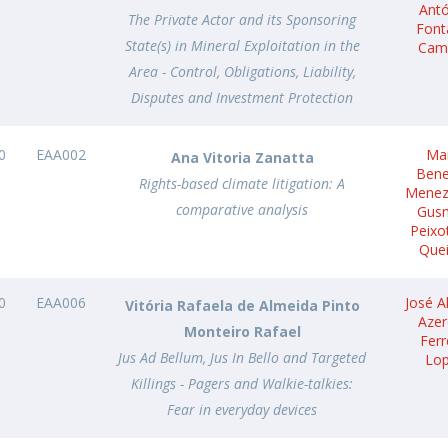
Ant
The Private Actor and its Sponsoring
Font
State(s) in Mineral Exploitation in the
Cam
Area - Control, Obligations, Liability,
Disputes and Investment Protection
0
EAA002
Ma
Ana Vitoria Zanatta
Bene
Rights-based climate litigation: A
Menez
comparative analysis
Gus
Peixo
Que
0
EAA006
José A
Vitória Rafaela de Almeida Pinto
Aze
Monteiro Rafael
Ferr
Jus Ad Bellum, Jus In Bello and Targeted
Lo
Killings - Pagers and Walkie-talkies:
Fear in everyday devices