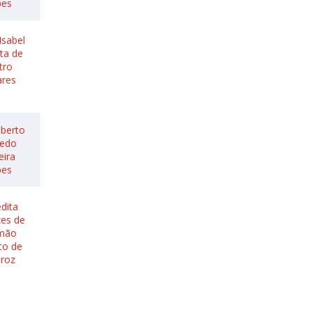
pes
Isabel
sta de
tro
ares
lberto
redo
eira
pes
dita
es de
mão
to de
iroz