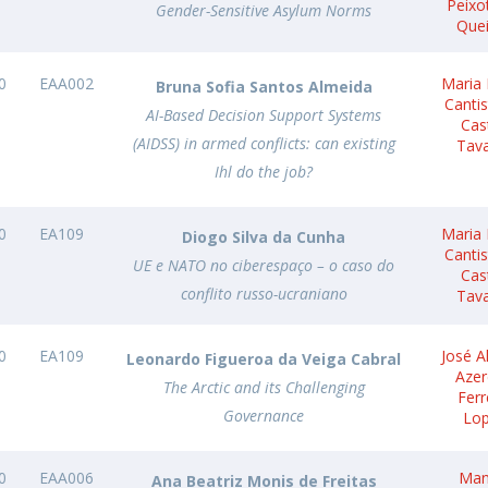
Peixo
Gender-Sensitive Asylum Norms
Que
0
EAA002
Maria 
Bruna Sofia Santos Almeida
Canti
AI-Based Decision Support Systems
Cas
(AIDSS) in armed conflicts: can existing
Tav
Ihl do the job?
0
EA109
Maria 
Diogo Silva da Cunha
Canti
UE e NATO no ciberespaço – o caso do
Cas
conflito russo-ucraniano
Tav
0
EA109
José A
Leonardo Figueroa da Veiga Cabral
Aze
The Arctic and its Challenging
Ferr
Governance
Lo
0
EAA006
Man
Ana Beatriz Monis de Freitas