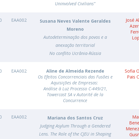
Uninvolved Civilians”
0
EAA002
José A
Susana Neves Valente Geraldes
Aze
Moreno
Ferr
Autodeterminação dos povos e a
Lo
anexação territorial
No conflito Ucrânia-Rússia
0
EAA002
Aline de Almeida Rezende
Sofia O
Os Efeitos Concorrenciais das Fusões e
Pais 
Aquisições de Empresas:
Análise à Luz Processo C-449/21,
Towercast SA v Autorité de la
Concurrence
0
EAA002
Ma
Mariana dos Santos Cruz
Bene
Judging Asylum Through a Gendered
Menez
Lens. The Role of the CJEU in Shaping
Gus