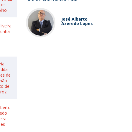
tos
elho
José Alberto
Azeredo Lopes
liveira
Cunha
ria
dita
es de
mão
to de
iroz
lberto
redo
eira
pes