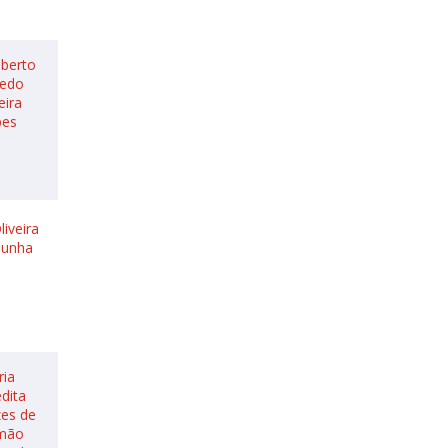
lberto
redo
eira
pes
liveira
Cunha
ria
dita
es de
mão