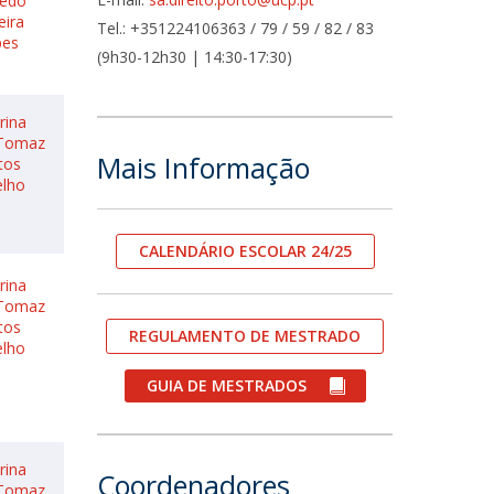
redo
eira
fertas de Emprego
Tel.: +351224106363 / 79 / 59 / 82 / 83
pes
(9h30-12h30 | 14:30-17:30)
rina
 Tomaz
Mais Informação
tos
elho
CALENDÁRIO ESCOLAR 24/25
rina
 Tomaz
tos
REGULAMENTO DE MESTRADO
elho
GUIA DE MESTRADOS
rina
Coordenadores
 Tomaz