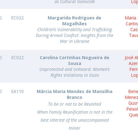
as Cultural Genocide
Lo
0
EC022
Margarida Rodrigues de
Maria 
Magalhães
Canti
Children’s Vulnerability and Trafficking
Cas
During Armed Conflict: Insights from the
Tav
War in Ukraine
0
EC022
Carolina Cortinhas Nogueira de
José A
Sousa
Aze
Unprotected and Unheard: Women’s
Ferr
Rights Violations in Gaza
Lo
0
EA110
Márcia Maria Mendes de Mansilha
Bene
Branco
Menez
Gus
To be or not to be Reunited
Peixo
When Family Reunification is not in the
Que
best interest of the unaccompanied
minor