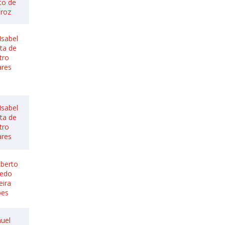
to de
iroz
Isabel
sta de
tro
ares
Isabel
sta de
tro
ares
lberto
redo
eira
pes
uel