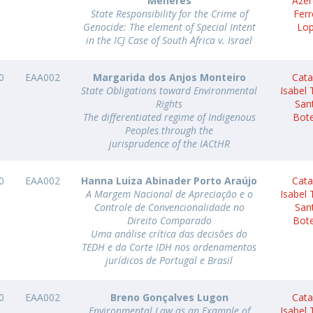
Menéres
Aze
State Responsibility for the Crime of
Ferr
O
Genocide: The element of Special Intent
Lo
in the ICJ Case of South Africa v. Israel
0
EAA002
Margarida dos Anjos Monteiro
Cata
State Obligations toward Environmental
Isabel
Rights
San
The differentiated regime of Indigenous
Bot
Peoples through the
jurisprudence of the IACtHR
0
EAA002
Hanna Luiza Abinader Porto Araújo
Cata
A Margem Nacional de Apreciação e o
Isabel
Controle de Convencionalidade no
San
Direito Comparado
Bot
Uma análise crítica das decisões do
TEDH e da Corte IDH nos ordenamentos
jurídicos de Portugal e Brasil
0
EAA002
Breno Gonçalves Lugon
Cata
Environmental Law as an Example of
Isabel