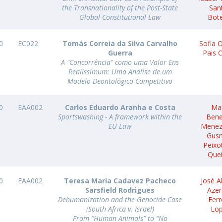
the Transnationality of the Post-State
San
Global Constitutional Law
Bot
0
EC022
Tomás Correia da Silva Carvalho
Sofia O
Guerra
Pais 
A "Concorrência" como uma Valor Ens
Realissimum: Uma Análise de um
Modelo Deontológico-Competitivo
0
EAA002
Carlos Eduardo Aranha e Costa
Ma
Sportswashing - A framework within the
Bene
EU Law
Menez
Gus
Peixo
Que
0
EAA002
Teresa Maria Cadavez Pacheco
José A
Sarsfield Rodrigues
Aze
Dehumanization and the Genocide Case
Ferr
(South Africa v. Israel)
Lo
From “Human Animals” to “No