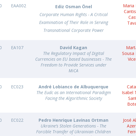
0
EAA002
Maria 
Ediz Osman Önel
Canti
Corporate Human Rights - A Critical
Cas
Examination of Their Role in Serving
Tav
Transnational Corporate Power
0
EA107
David Kagan
Mart
The Regulatory Impact of Digital
Sousa
Currencies on EU based businesses - The
Vic
Freedom to Provide Services under
MiCA
0
EC023
André Lobianco de Albuquerque
Cata
The Eudc as an International Paradigm
Isabel
Facing the Algorithmic Society
San
Bot
0
EC022
Pedro Henrique Lavinas Ortman
José A
Ukraine’s Stolen Generations - The
Aze
Forcible Transfer of Ukrainian Children
Ferr