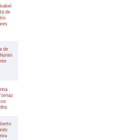
Isabel
sta de
tro
ares
a de
 Nunes
ente
rina
 Tomaz
tos
elho
lberto
redo
eira