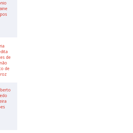
ónio
aine
pos
ria
dita
es de
mão
to de
iroz
lberto
redo
eira
pes