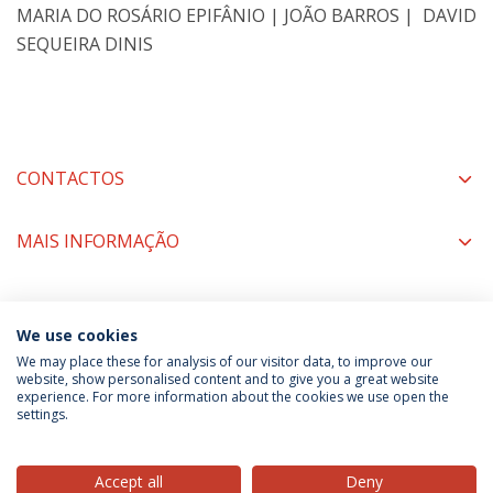
MARIA DO ROSÁRIO EPIFÂNIO | JOÃO BARROS | DAVID
SEQUEIRA DINIS
CONTACTOS
MAIS INFORMAÇÃO
COORDENADORES
We use cookies
We may place these for analysis of our visitor data, to improve our
website, show personalised content and to give you a great website
experience. For more information about the cookies we use open the
Política de Privacidade
Termos & Condições
settings.
Direitos do Titular dos Dados
Accept all
Deny