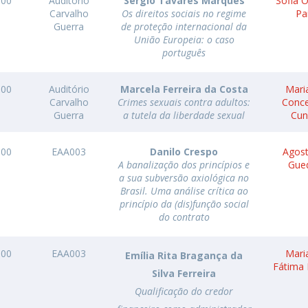
h00
Auditório
Sergio Tavares Marques
Sofia O
Carvalho
Os direitos sociais no regime
Pa
O
Guerra
de proteção internacional da
União Europeia: o caso
português
h00
Auditório
Marcela Ferreira da Costa
Mari
Carvalho
Crimes sexuais contra adultos:
Conce
Guerra
a tutela da liberdade sexual
Cun
h00
EAA003
Danilo Crespo
Agost
A banalização dos princípios e
Gue
a sua subversão axiológica no
Brasil. Uma análise crítica ao
princípio da (dis)função social
do contrato
h00
EAA003
Mari
Emília Rita Bragança da
Fátima 
Silva Ferreira
Qualificação do credor