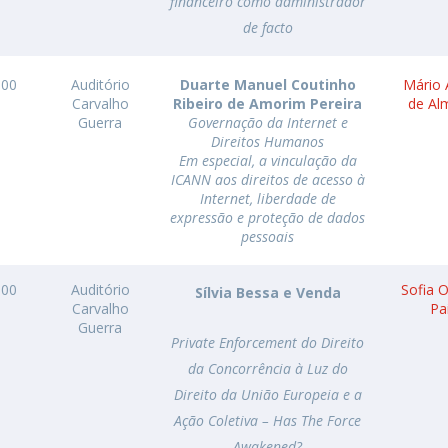
financeiro como administrador
de facto
h00
Auditório
Duarte Manuel Coutinho
Mário 
Carvalho
Ribeiro de Amorim Pereira
de Al
Guerra
Governação da Internet e
Direitos Humanos
Em especial, a vinculação da
ICANN aos direitos de acesso à
Internet, liberdade de
expressão e proteção de dados
pessoais
h00
Auditório
Sofia O
Sílvia Bessa e Venda
Carvalho
Pa
Guerra
Private Enforcement do Direito
da Concorrência à Luz do
Direito da União Europeia e a
Ação Coletiva – Has The Force
Awakened?