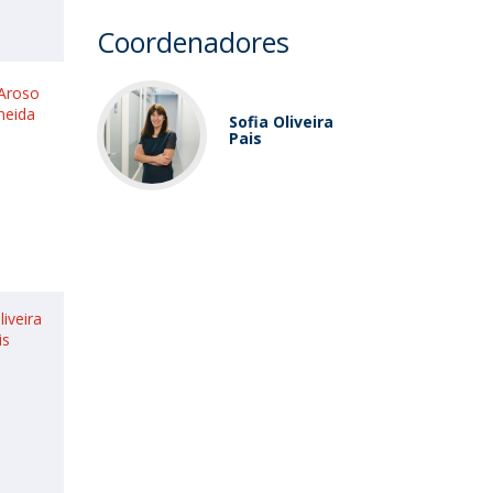
Coordenadores
Aroso
meida
Sofia Oliveira
Pais
liveira
is