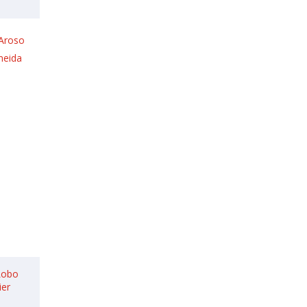
Aroso
meida
Lobo
ier