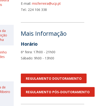
liveira
E-mail:
misferreira@ucp.pt
is
fertas de Emprego
Tel.: 224 106 338
a da
Mais Informação
ição
ha
Horário
6ª feira: 17h00 - 21h00
inho
des
Sábado: 9h00 - 13h00
REGULAMENTO DOUTORAMENTO
a de
Ribeiro
REGULAMENTO PÓS-DOUTORAMENTO