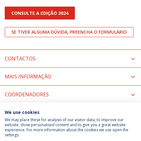
CONSULTE A EDIÇÃO 2024
SE TIVER ALGUMA DÚVIDA, PREENCHA O FORMULÁRIO
CONTACTOS
MAIS INFORMAÇÃO
COORDENADORES
NOTÍCIAS RELACIONADAS
We use cookies
We may place these for analysis of our visitor data, to improve our
website, show personalised content and to give you a great website
experience. For more information about the cookies we use open the
Política de Privacidade
Termos & Condições
settings.
Direitos do Titular dos Dados