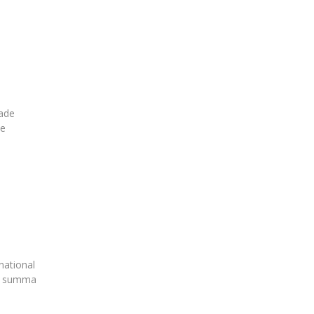
dade
de
national
D. summa