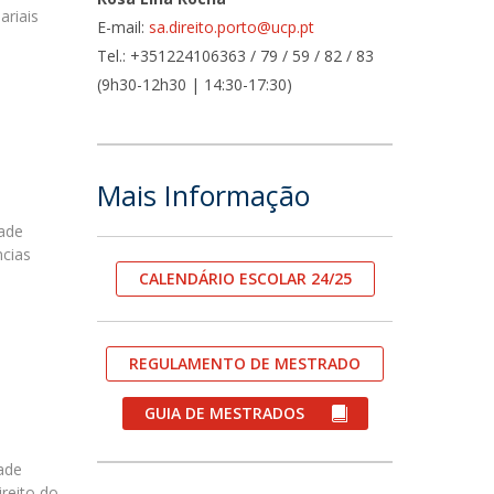
ariais
E-mail:
sa.direito.porto@ucp.pt
fertas de Emprego
Tel.: +351224106363 / 79 / 59 / 82 / 83
(9h30-12h30 | 14:30-17:30)
Mais Informação
dade
ncias
CALENDÁRIO ESCOLAR 24/25
REGULAMENTO DE MESTRADO
GUIA DE MESTRADOS
dade
reito do