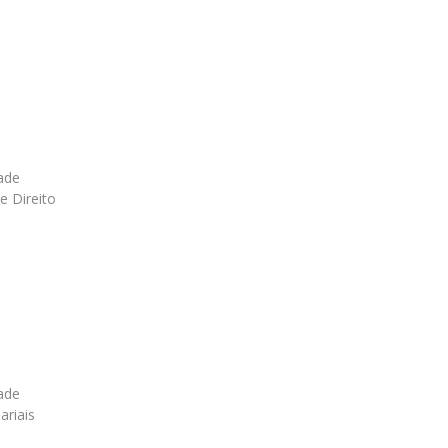
dade
e Direito
dade
ariais