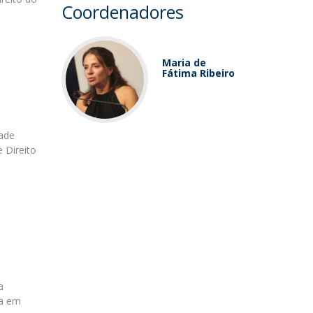
Coordenadores
Maria de
Fátima Ribeiro
dade
 Direito
a
da em