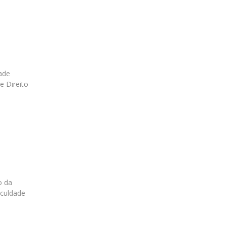
dade
e Direito
o da
aculdade