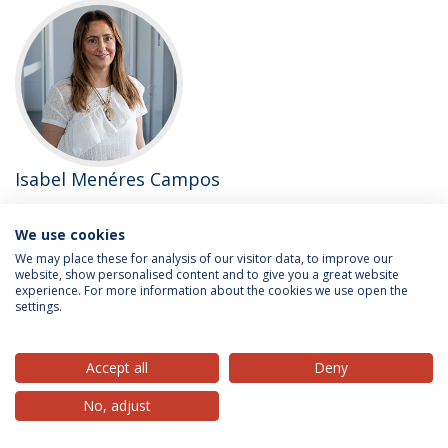
Isabel Menéres Campos
Professor(a) Auxiliar
We use cookies
Licenciada em Direito pela Escola do Porto da Faculdade de
We may place these for analysis of our visitor data, to improve our
Direito da Universidade Católica Portuguesa. Mestre em Direito,
website, show personalised content and to give you a great website
experience. For more information about the cookies we use open the
Área de Especialização em…
settings.
Accept all
Deny
No, adjust