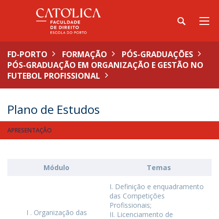
FD-PORTO
FORMAÇÃO
PÓS-GRADUAÇÕES
PÓS-GRADUAÇÃO EM ORGANIZAÇÃO E GESTÃO NO
FUTEBOL PROFISSIONAL
Plano de Estudos
APRESENTAÇÃO
Módulo
Temas
I. Definição e enquadramento
das Competições
Profissionais;
I . Organização das
II. Licenciamento de