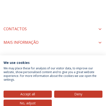
CONTACTOS
MAIS INFORMAÇÃO
COORDENADORES
We use cookies
We may place these for analysis of our visitor data, to improve our
website, show personalised content and to give you a great website
experience. For more information about the cookies we use open the
Política de Privacidade
Termos & Condições
settings.
Direitos do Titular dos Dados
Accept all
Deny
No, adjust