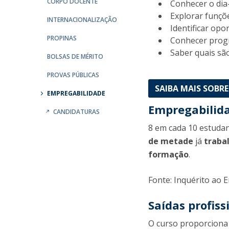
CORPO DOCENTE
Conhecer o dia
Explorar funçõe
INTERNACIONALIZAÇÃO
Identificar opo
PROPINAS
Conhecer progr
Saber quais são
BOLSAS DE MÉRITO
PROVAS PÚBLICAS
SAIBA MAIS SOBRE
EMPREGABILIDADE
Empregabilid
CANDIDATURAS
8 em cada 10 estudan
de metade
já
traba
formação
.
Fonte: Inquérito ao
Saídas profiss
O curso proporciona 