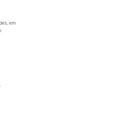
des, em
o
e