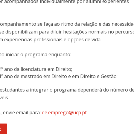
r acompanhados individualmente por alumni experientes
companhamento se faça ao ritmo da relação e das necessida
 se disponibilizam para diluir hesitações normais no percurs
m experiências profissionais e opções de vida.
ão iniciar o programa enquanto:
º ano da licenciatura em Direito;
1º ano de mestrado em Direito e em Direito e Gestão;
e estudantes a integrar o programa dependerá do número d
veis.
, envie email para:
ee.emprego@ucp.pt
.
S