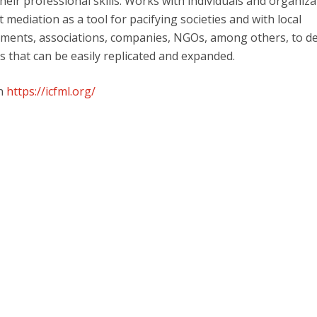
eir professional skills. Works with individuals and organiza
ct mediation as a tool for pacifying societies and with local
O
ments, associations, companies, NGOs, among others, to d
 that can be easily replicated and expanded.
on
https://icfml.org/