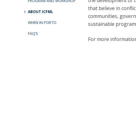
the development of th
PROGRAM AND WORKSHOP
that believe in confli
ABOUT ICFML
communities, govern
WHEN IN PORTO
sustainable programs
FAQ’S
For more informati