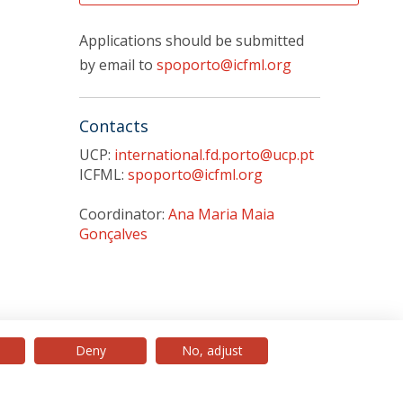
Applications should be submitted
by email to
spoporto@icfml.org
Contacts
UCP:
international.fd.porto@ucp.pt
ICFML:
spoporto@icfml.org
Coordinator:
Ana Maria Maia
Gonçalves
Deny
No, adjust