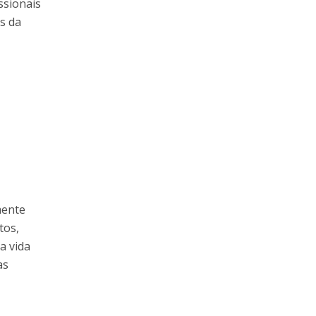
ssionais
s da
mente
tos,
a vida
as