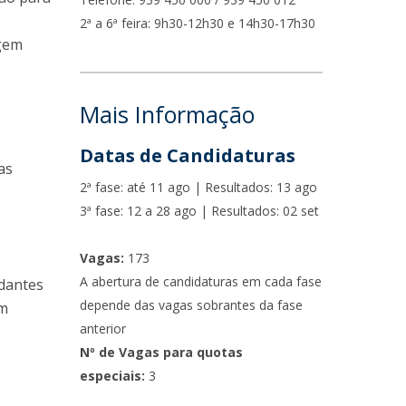
fertas de Emprego
2ª a 6ª feira: 9h30-12h30 e 14h30-17h30
agem
Mais Informação
Datas de Candidaturas
as
2ª fase: até 11 ago | Resultados: 13 ago
3ª fase: 12 a 28 ago | Resultados: 02 set
Vagas:
173
A abertura de candidaturas em cada fase
udantes
depende das vagas sobrantes da fase
em
anterior
Nº de Vagas para quotas
especiais:
3