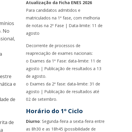
Atualização da Ficha ENES 2026
Para candidatos admitidos e
matriculados na 1ª fase, com melhoria
mínios
de notas na 2ª Fase | Data-limite: 11 de
o. No
agosto
sional,
Decorrente de processos de
s
reapreciação de exames nacionais:
a
o Exames da 1ª Fase: data-limite: 11 de
agosto | Publicação de resultados a 13
mestre
de agosto.
ática e
o Exames da 2ª fase: data-limite: 31 de
agosto | Publicação de resultados até
dade de
02 de setembro.
Horário do 1º Ciclo
Diurno
: Segunda-feira a sexta-feira entre
rita de
as 8h30 e as 18h45 (possibilidade de
ca