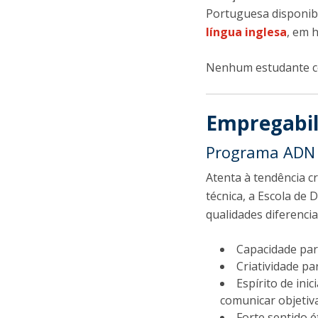
Portuguesa disponibi
língua inglesa
, em 
Nenhum estudante com
Empregabil
Programa ADN 
Atenta à tendência c
técnica, a Escola de 
qualidades diferenci
Capacidade par
Criatividade p
Espírito de ini
comunicar objetiva
Forte sentido ét