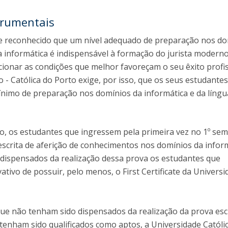
strumentais
e reconhecido que um nível adequado de preparação nos do
da informática é indispensável à formação do jurista modern
ionar as condições que melhor favoreçam o seu êxito profis
o - Católica do Porto exige, por isso, que os seus estudante
imo de preparação nos domínios da informática e da língu
ivo, os estudantes que ingressem pela primeira vez no 1º se
scrita de aferição de conhecimentos nos domínios da inform
o dispensados da realização dessa prova os estudantes que
ivo de possuir, pelo menos, o First Certificate da Universi
ue não tenham sido dispensados da realização da prova esc
 tenham sido qualificados como aptos, a Universidade Católi