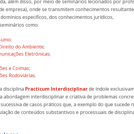
ada, além disso, por meio de seminários lecionados por profi
 de empresa), onde se transmitem conhecimentos resultante
 domínios específicos, dos conhecimentos jurídicos,
seminários como:
nsumo
;
Direito do Ambiente
;
municações Eletrónicas
;
ões e Coimas
;
ões Rodoviárias
.
a disciplina
Practicum Interdisciplinar
de índole exclusiva
 a abordagem interdisciplinar e criativa de problemas concre
 sucessiva de casos práticos que, a exemplo do que sucede n
culação de conteúdos substantivos e processuais de disciplin