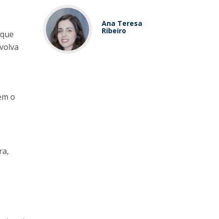
Ana Teresa
Ribeiro
 que
nvolva
em o
ra,