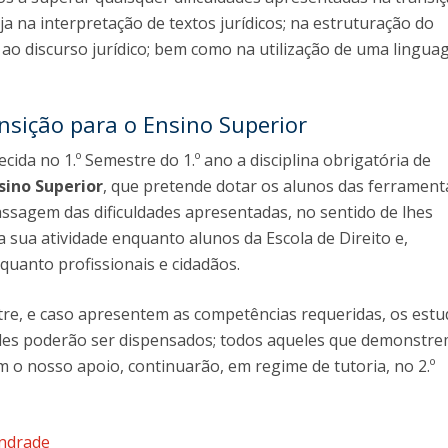
ja na interpretação de textos jurídicos; na estruturação do
O
a ao discurso jurídico; bem como na utilização de uma lingu
ansição para o Ensino Superior
cida no 1.º Semestre do 1.º ano a disciplina obrigatória de
sino Superior
, que pretende dotar os alunos das ferrament
assagem das dificuldades apresentadas, no sentido de lhes
 sua atividade enquanto alunos da Escola de Direito e,
uanto profissionais e cidadãos.
stre, e caso apresentem as competências requeridas, os est
des poderão ser dispensados; todos aqueles que demonstr
m o nosso apoio, continuarão, em regime de tutoria, no 2.º
Andrade