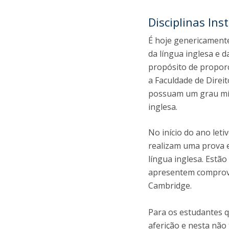
Disciplinas In
É hoje genericament
da língua inglesa e 
propósito de proporc
a Faculdade de Direit
possuam um grau mín
inglesa.
No início do ano let
realizam uma prova e
língua inglesa. Estã
apresentem comprovat
Cambridge.
Para os estudantes q
aferição e nesta não