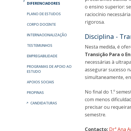
DIFERENCIADORES
o ensino superior: se
raciocínio necessári
PLANO DE ESTUDOS
rigorosa.
CORPO DOCENTE
Disciplina - Tr
INTERNACIONALIZAÇÃO
TESTEMUNHOS
Nesta medida, é ofere
Transição Para o En
EMPREGABILIDADE
necessárias à ultrap
PROGRAMAS DE APOIO AO
assegurar sucesso na
ESTUDO
simultaneamente, enq
APOIOS SOCIAIS
No final do 1.º seme
PROPINAS
com menos dificulda
CANDIDATURAS
precisar ou requeira
semestre.
Contacto:
Drª Ana 