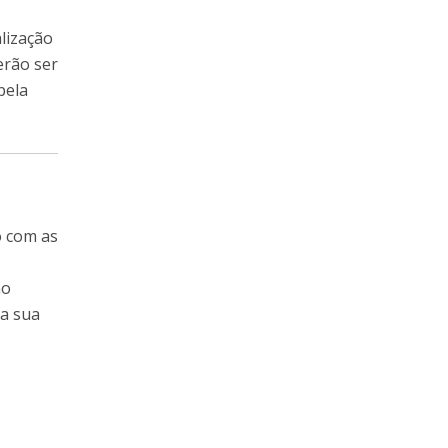
lização
erão ser
pela
o com as
no
da sua