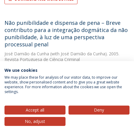
Não punibilidade e dispensa de pena – Breve
contributo para a integração dogmática da não
punibilidade, à luz de uma perspectiva
processual penal
José Damião da Cunha
(with José Damião da Cunha). 2005.
Revista Portuguesa de Ciência Criminal
We use cookies
DOWNLOAD AND MORE DETAILS
We may place these for analysis of our visitor data, to improve our
website, show personalised content and to give you a great website
experience. For more information about the cookies we use open the
settings.
Normas técnicas europeias e nacionais no
mercado interno da Comunidade Europeia
Accept all
Deny
José Damião da Cunha
(with Klaus Vieweg). 1993. Revista de
Direito e Economia
No, adjust
DOWNLOAD AND MORE DETAILS