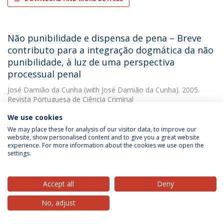
Não punibilidade e dispensa de pena – Breve
contributo para a integração dogmática da não
punibilidade, à luz de uma perspectiva
processual penal
José Damião da Cunha
(with José Damião da Cunha). 2005.
Revista Portuguesa de Ciência Criminal
We use cookies
DOWNLOAD AND MORE DETAILS
We may place these for analysis of our visitor data, to improve our
website, show personalised content and to give you a great website
experience. For more information about the cookies we use open the
settings.
Normas técnicas europeias e nacionais no
mercado interno da Comunidade Europeia
Accept all
Deny
José Damião da Cunha
(with Klaus Vieweg). 1993. Revista de
Direito e Economia
No, adjust
DOWNLOAD AND MORE DETAILS