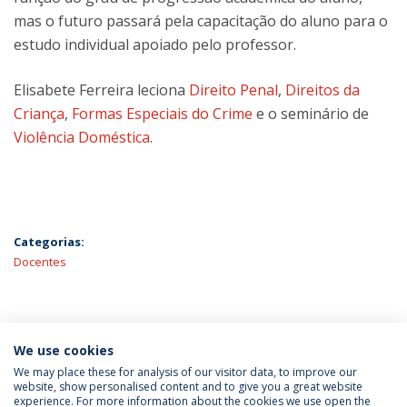
mas o futuro passará pela capacitação do aluno para o
estudo individual apoiado pelo professor.
Elisabete Ferreira leciona
Direito Penal
,
Direitos da
Criança
,
Formas Especiais do Crime
e o seminário de
Violência Doméstica
.
Categorias:
Docentes
ÚLTIMAS NOTÍCIAS
We use cookies
We may place these for analysis of our visitor data, to improve our
website, show personalised content and to give you a great website
experience. For more information about the cookies we use open the
Política de Privacidade
Termos & Condições