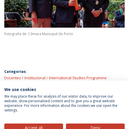
Fotografia de: Câmara Municipal do Porto
Categorias:
Docentes
Institucional
International Studies Programme
We use cookies
We may place these for analysis of our visitor data, to improve our
website, show personalised content and to give you a great website
experience. For more information about the cookies we use open the
Política de Privacidade
Termos & Condições
settings.
Direitos do Titular dos Dados
Accept all
Deny