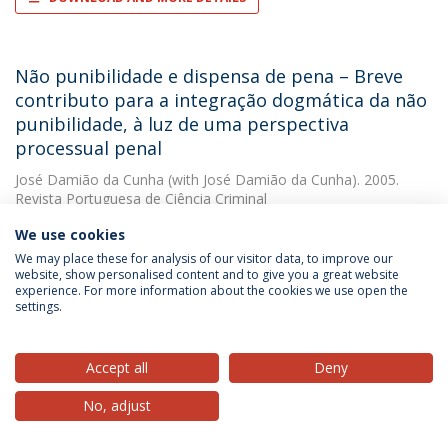
Não punibilidade e dispensa de pena – Breve
contributo para a integração dogmática da não
punibilidade, à luz de uma perspectiva
processual penal
José Damião da Cunha
(with José Damião da Cunha). 2005.
Revista Portuguesa de Ciência Criminal
We use cookies
DOWNLOAD AND MORE DETAILS
We may place these for analysis of our visitor data, to improve our
website, show personalised content and to give you a great website
experience. For more information about the cookies we use open the
settings.
Normas técnicas europeias e nacionais no
mercado interno da Comunidade Europeia
Accept all
Deny
José Damião da Cunha
(with Klaus Vieweg). 1993. Revista de
Direito e Economia
No, adjust
DOWNLOAD AND MORE DETAILS