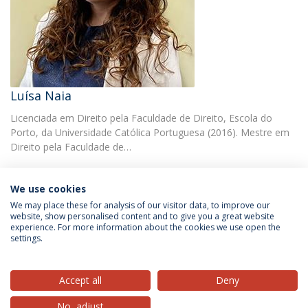
Luísa Naia
Licenciada em Direito pela Faculdade de Direito, Escola do
Porto, da Universidade Católica Portuguesa (2016). Mestre em
Direito pela Faculdade de…
We use cookies
We may place these for analysis of our visitor data, to improve our
website, show personalised content and to give you a great website
experience. For more information about the cookies we use open the
Política de Privacidade
Termos & Condições
settings.
Direitos do Titular dos Dados
Accept all
Deny
No, adjust