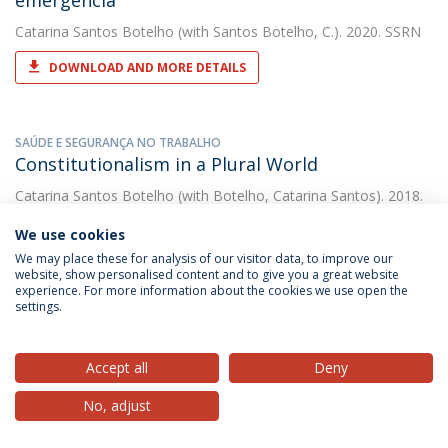
emergência
Catarina Santos Botelho
(with Santos Botelho, C.). 2020. SSRN
DOWNLOAD AND MORE DETAILS
SAÚDE E SEGURANÇA NO TRABALHO
Constitutionalism in a Plural World
Catarina Santos Botelho
(with Botelho, Catarina Santos). 2018.
Universidade Católica Editora
We use cookies
DOWNLOAD AND MORE DETAILS
We may place these for analysis of our visitor data, to improve our
website, show personalised content and to give you a great website
experience. For more information about the cookies we use open the
settings.
COVID-19 and stress on fundamental rights in
Portugal: an intermezzo between the state of
Accept all
Deny
exception and constitutional normality
No, adjust
Catarina Santos Botelho
(with Catarina Isabel Tomaz Santos
Botelho). 2020. Revista Catalana de Dret Public