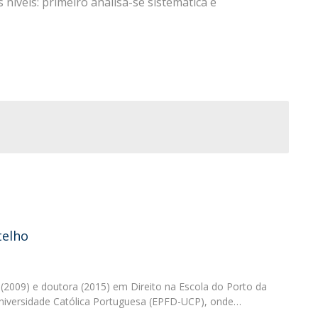
níveis: primeiro analisa-se sistemática e
O
telho
 (2009) e doutora (2015) em Direito na Escola do Porto da
Universidade Católica Portuguesa (EPFD-UCP), onde…