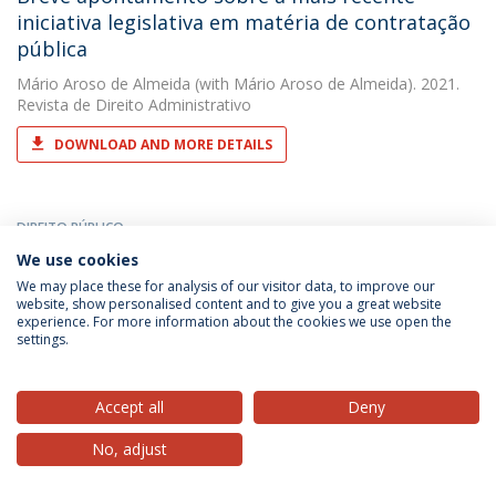
iniciativa legislativa em matéria de contratação
pública
Mário Aroso de Almeida
(with Mário Aroso de Almeida). 2021.
Revista de Direito Administrativo
DOWNLOAD AND MORE DETAILS
DIREITO PÚBLICO
Breve apontamento sobre algumas alterações
We use cookies
ao Código de processo nos Tribunais
We may place these for analysis of our visitor data, to improve our
Administrativos previstas na Proposta de Lei nº
website, show personalised content and to give you a great website
experience. For more information about the cookies we use open the
168/XIII
settings.
Mário Aroso de Almeida
(with Mário Aroso de Almeida). 2019.
Atas da conferência sobre iniciativas legislativas de reforma do
Accept all
Deny
processo administrativo e tributário
DOWNLOAD AND MORE DETAILS
No, adjust