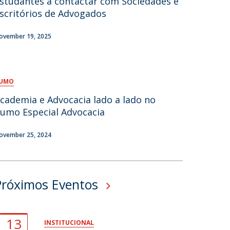
studantes a contactar com Sociedades e
scritórios de Advogados
fertas de Emprego
ovember 19, 2025
UMO
cademia e Advocacia lado a lado no
umo Especial Advocacia
ovember 25, 2024
Próximos Eventos
13
INSTITUCIONAL