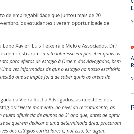
e
E
O
nto de empregabilidade que juntou mais de 20
N
novembro, os estudantes tiveram oportunidade de
Lobo Xavier, Luis Teixeira e Melo e Associados, Dr.ª
R
nos demonstraram “
muito interesse em perceber quais as
A
nto para efeitos de estágio à Ordem dos Advogados, bem
R
“
Uma vez informados de que o estágio no nosso escritório
 questão que se impôs foi a de saber quais as áreas de
N
gada na Vieira Rocha Advogados, as questões dos
tágios: “
Neste momento, ao nível do recrutamento, as
m muita afluência de alunos do 3º ano que, antes de optar
se se querem dedicar a uma determinada área, procuram
vés dos estágios curriculares e, por isso, ter algum