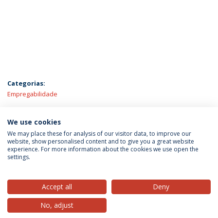
Categorias:
Empregabilidade
ÚLTIMAS NOTÍCIAS
We use cookies
We may place these for analysis of our visitor data, to improve our
website, show personalised content and to give you a great website
experience. For more information about the cookies we use open the
Política de Privacidade
Termos & Condições
settings.
Direitos do Titular dos Dados
Accept all
Deny
No, adjust
© 2026 Universidade Católica Portuguesa