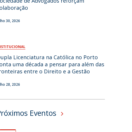
ociedade de Advogados reforçam
olaboração
fertas de Emprego
ulho 30, 2026
NSTITUCIONAL
upla Licenciatura na Católica no Porto
onta uma década a pensar para além das
ronteiras entre o Direito e a Gestão
ulho 28, 2026
Próximos Eventos