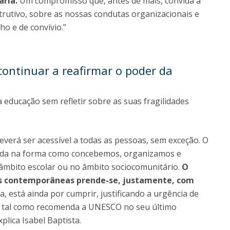
ária.
Um compromisso que, antes de mais, convida a
strutivo, sobre as nossas condutas organizacionais e
ho e de convívio.”
continuar a reafirmar o poder da
 educação sem refletir sobre as suas fragilidades
verá ser acessível a todas as pessoas, sem exceção. O
nda na forma como concebemos, organizamos e
 âmbito escolar ou no âmbito sociocomunitário.
O
as contemporâneas prende-se, justamente, com
 está ainda por cumprir, justificando a urgência de
, tal como recomenda a UNESCO no seu último
plica Isabel Baptista.