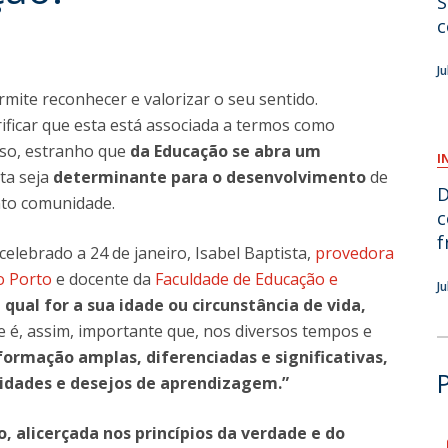
S
c
O
J
mite reconhecer e valorizar o seu sentido.
rificar que esta está associada a termos como
isso, estranho que
da Educação se abra um
I
ta seja
determinante para o desenvolvimento
de
D
nto comunidade.
c
f
 celebrado a 24 de janeiro, Isabel Baptista,
provedora
o Porto
e docente da
Faculdade de Educação e
J
 qual for a sua idade ou circunstância de vida,
e é, assim, importante que, nos diversos tempos e
ormação amplas, diferenciadas e significativas,
idades e desejos de aprendizagem.”
, alicerçada nos princípios da verdade e do