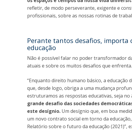
os espaços e tempos da nossa vida universit
refletir, de modo perseverante, exigente e con
profissionais, sobre as nossas rotinas de trabal
Perante tantos desafios, importa 
educação
Não é possível falar no poder transformador da
atuais e sobre os muitos desafios que enfrenta.
“Enquanto direito humano básico, a educação de
que, desde logo, obriga a uma mudança profu
estruturamos as respostas educativas, seja no
grande desafio das sociedades democrátic
este desígnio.
Um desígnio que, em boa medida,
um novo contrato social em torno da educação
Relatório sobre o futuro da educação (2021)”, ex