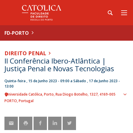
FD-PORTO
DIREITO PENAL
II Conferência Ibero-Atlântica |
Justiça Penal e Novas Tecnologias
Quinta-feira , 15 de Junho 2023 - 09:00
a
Sábado , 17 de Junho 2023 -
13:00
Universidade Católica, Porto
Rua Diogo Botelho, 1327
4169-005
Sho
PORTO
Portugal
map