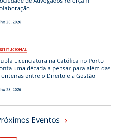
ociedade de Advogados reforçam
olaboração
fertas de Emprego
ulho 30, 2026
NSTITUCIONAL
upla Licenciatura na Católica no Porto
onta uma década a pensar para além das
ronteiras entre o Direito e a Gestão
ulho 28, 2026
Próximos Eventos