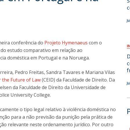
S
c
O
J
meira conferência do
Projeto Hymenaeus
com o
I
s do estudo comparativo em relação ao
D
cia doméstica em Portugal e na Noruega.
c
f
rreira, Pedro Freitas, Sandra Tavares e Mariana Vilas
r the Future of Law
(CEID) da Faculdade de Direito. Da
J
elsen da Faculdade de Direito da Universidade de
ice University College.
amente o tipo legal relativo à violência doméstica no
ção para a não previsão da punição pela prática de
tação relevante neste ordenamento jurídico. Por outro