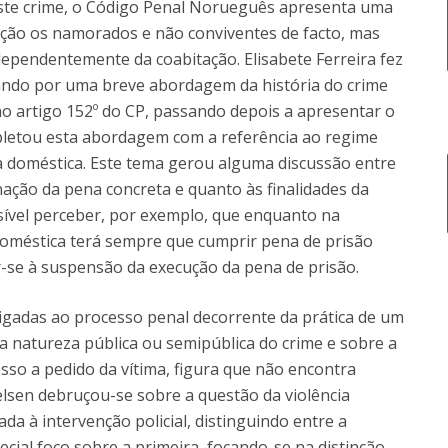
deste crime, o Código Penal Norueguês apresenta uma
nação os namorados e não conviventes de facto, mas
ndependentemente da coabitação. Elisabete Ferreira fez
ando por uma breve abordagem da história do crime
 no artigo 152º do CP, passando depois a apresentar o
ompletou esta abordagem com a referência ao regime
ia doméstica. Este tema gerou alguma discussão entre
ação da pena concreta e quanto às finalidades da
sível perceber, por exemplo, que enquanto na
doméstica terá sempre que cumprir pena de prisão
er-se à suspensão da execução da pena de prisão.
igadas ao processo penal decorrente da prática de um
 a natureza pública ou semipública do crime e sobre a
sso a pedido da vítima, figura que não encontra
elsen debruçou-se sobre a questão da violência
a à intervenção policial, distinguindo entre a
ecial foco sobre a primeira, focando-se na distinção