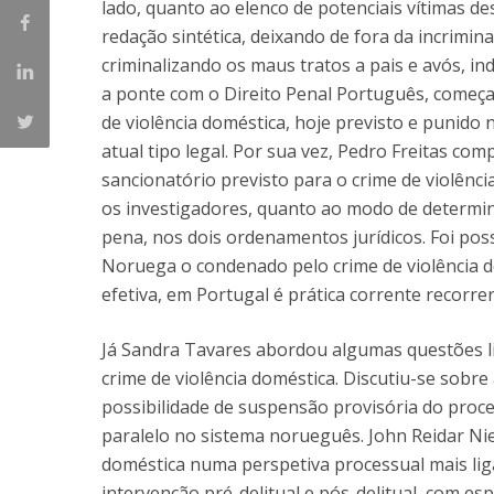
lado, quanto ao elenco de potenciais vítimas 
redação sintética, deixando de fora da incrimi
criminalizando os maus tratos a pais e avós, i
a ponte com o Direito Penal Português, começ
de violência doméstica, hoje previsto e punido
atual tipo legal. Por sua vez, Pedro Freitas c
sancionatório previsto para o crime de violênc
os investigadores, quanto ao modo de determin
pena, nos dois ordenamentos jurídicos. Foi pos
Noruega o condenado pelo crime de violência 
efetiva, em Portugal é prática corrente recorr
Já Sandra Tavares abordou algumas questões l
crime de violência doméstica. Discutiu-se sobre
possibilidade de suspensão provisória do proce
paralelo no sistema norueguês. John Reidar Ni
doméstica numa perspetiva processual mais ligad
intervenção pré-delitual e pós-delitual, com esp