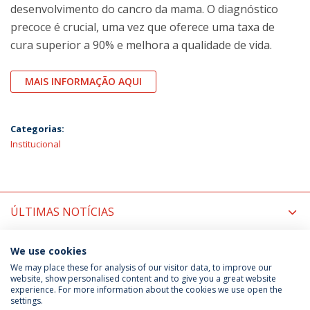
desenvolvimento do cancro da mama. O diagnóstico
precoce é crucial, uma vez que oferece uma taxa de
cura superior a 90% e melhora a qualidade de vida.
MAIS INFORMAÇÃO AQUI
Categorias:
Institucional
ÚLTIMAS NOTÍCIAS
PRÓXIMOS EVENTOS
We use cookies
We may place these for analysis of our visitor data, to improve our
website, show personalised content and to give you a great website
experience. For more information about the cookies we use open the
Política de Privacidade
Termos & Condições
settings.
Direitos do Titular dos Dados