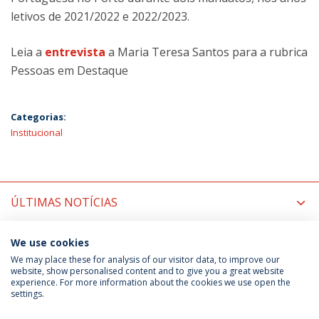
letivos de 2021/2022 e 2022/2023.
Leia a
entrevista
a Maria Teresa Santos para a rubrica
Pessoas em Destaque
Categorias:
Institucional
ÚLTIMAS NOTÍCIAS
PRÓXIMOS EVENTOS
We use cookies
We may place these for analysis of our visitor data, to improve our
website, show personalised content and to give you a great website
experience. For more information about the cookies we use open the
Política de Privacidade
Termos & Condições
settings.
Direitos do Titular dos Dados