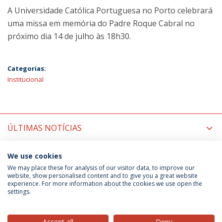
A Universidade Católica Portuguesa no Porto celebrará
uma missa em memória do Padre Roque Cabral no
próximo dia 14 de julho às 18h30.
Categorias:
Institucional
ÚLTIMAS NOTÍCIAS
PRÓXIMOS EVENTOS
We use cookies
We may place these for analysis of our visitor data, to improve our
website, show personalised content and to give you a great website
experience. For more information about the cookies we use open the
Política de Privacidade
Termos & Condições
settings.
Direitos do Titular dos Dados
Accept all
Deny