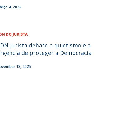
arço 4, 2026
fertas de Emprego
DN DO JURISTA
DN Jurista debate o quietismo e a
rgência de proteger a Democracia
ovember 13, 2025