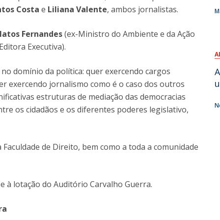
ntos Costa
e
Liliana Valente
, ambos jornalistas.
M
O
Matos Fernandes
(ex-Ministro do Ambiente e da Ação
Editora Executiva).
A
 no domínio da política: quer exercendo cargos
A
u
er exercendo jornalismo como é o caso dos outros
ificativas estruturas de mediação das democracias
N
tre os cidadãos e os diferentes poderes legislativo,
a Faculdade de Direito, bem como a toda a comunidade
a e à lotação do Auditório Carvalho Guerra.
ra