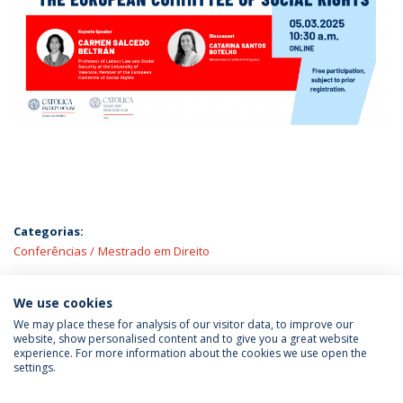
Categorias:
Conferências
Mestrado em Direito
ÚLTIMAS NOTÍCIAS
We use cookies
We may place these for analysis of our visitor data, to improve our
website, show personalised content and to give you a great website
experience. For more information about the cookies we use open the
Política de Privacidade
Termos & Condições
settings.
Direitos do Titular dos Dados