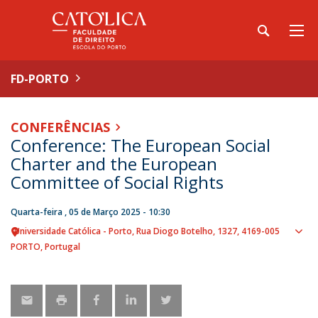
FD-PORTO
CONFERÊNCIAS
Conference: The European Social
Charter and the European
Committee of Social Rights
Quarta-feira , 05 de Março 2025 - 10:30
Universidade Católica - Porto
Rua Diogo Botelho, 1327
4169-005
Sho
PORTO
Portugal
map