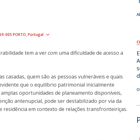
“
O
A
Show map
69-005 PORTO
Portugal
C
abilidade tem a ver com uma dificuldade de acesso a
E
A
s
d
as casadas, quem são as pessoas vulneráveis e quais
vidente que o equilíbrio patrimonial inicialmente
O
s amplas oportunidades de planeamento disponíveis,
nção antenupcial, pode ser destabilizado por via da
 residência em contexto de relações transfronteiriças.