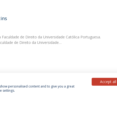
ins
a Faculdade de Direito da Universidade Católica Portuguesa.
culdade de Direito da Universidade…
Accept all
, show personalised content and to give you a great
 settings.
Política de Privacidade
Termos & Condições
Direitos do Titular dos Dados