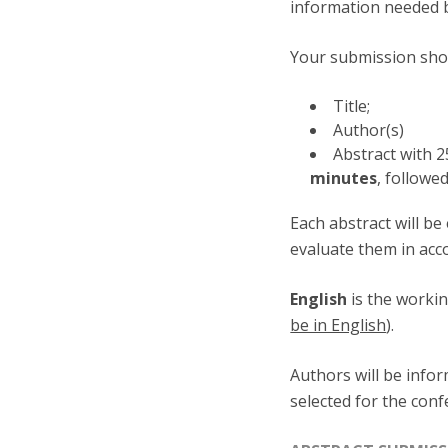
information needed 
Your submission shou
Title;
Author(s)
Abstract with 
minutes
, followe
Each abstract will b
evaluate them in acc
English
is the worki
be in English
).
Authors will be info
selected for the conf