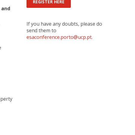
REGISTER HERE
fertas de Emprego
 and
,
If you have any doubts, please do
a
send them to
esaconference.porto@ucp.pt.
e
operty