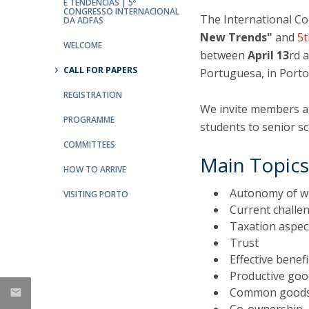
E TENDÊNCIAS | 5º
CONGRESSO INTERNACIONAL
The International C
DA ADFAS
New Trends"
and
5t
WELCOME
between
April 13
rd 
CALL FOR PAPERS
Portuguesa, in Porto
REGISTRATION
We invite members at 
PROGRAMME
students to senior sc
COMMITTEES
Main Topics
HOW TO ARRIVE
Autonomy of wi
VISITING PORTO
Current challen
Taxation aspec
Trust
Effective benefi
Productive goo
Common goods,