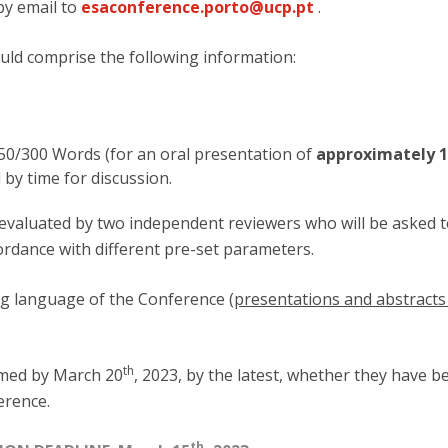
by email to
esaconference.porto@ucp.pt
.
ld comprise the following information:
250/300 Words (for an oral presentation of
approximately 
d by time for discussion.
e evaluated by two independent reviewers who will be asked 
ordance with different pre-set parameters.
ng language of the Conference (
presentations and abstract
th
rmed by March 20
, 2023, by the latest, whether they have b
erence.
th