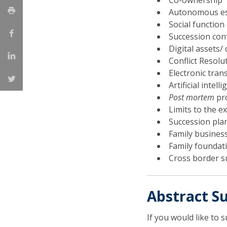
Co-ownership
Autonomous esta
Social function
Succession con
Digital assets/
Conflict Resolut
Electronic tran
Artificial intel
Post mortem
pro
Limits to the ex
Succession pl
Family busines
Family foundat
Cross border s
Abstract S
If you would like to 