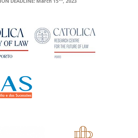
ION DEADLINE
:
March 15
, 2023