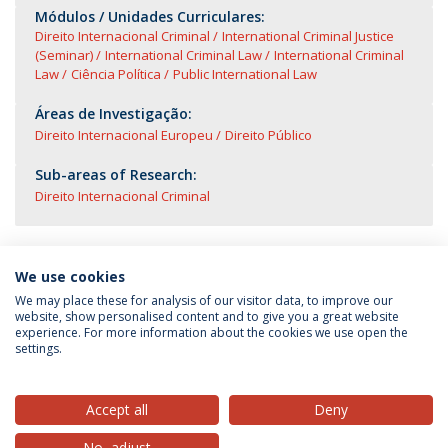
Módulos / Unidades Curriculares:
Direito Internacional Criminal
International Criminal Justice
(Seminar)
International Criminal Law
International Criminal
Law
Ciência Política
Public International Law
Áreas de Investigação:
Direito Internacional Europeu
Direito Público
Sub-areas of Research:
Direito Internacional Criminal
We use cookies
We may place these for analysis of our visitor data, to improve our
website, show personalised content and to give you a great website
experience. For more information about the cookies we use open the
Política de Privacidade
Termos & Condições
settings.
Direitos do Titular dos Dados
Accept all
Deny
No, adjust