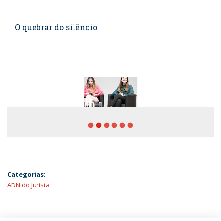
O quebrar do silêncio
fiber_manual_record
fiber_manual_record
fiber_manual_record
fiber_manual_record
fiber_manual_record
fiber_manual_record
Categorias:
ADN do Jurista